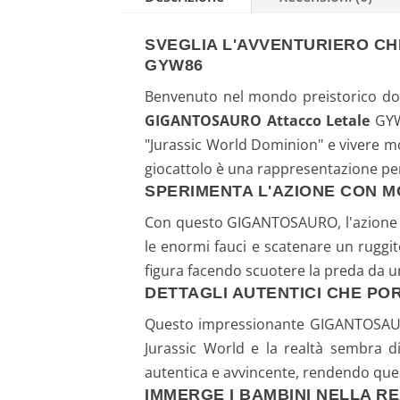
SVEGLIA L'AVVENTURIERO CH
GYW86
Benvenuto nel mondo preistorico dove
GIGANTOSAURO Attacco Letale
GYW8
"Jurassic World Dominion" e vivere mo
giocattolo è una rappresentazione perf
SPERIMENTA L'AZIONE CON MO
Con questo GIGANTOSAURO, l'azione no
le enormi fauci e scatenare un ruggito
figura facendo scuotere la preda da un 
DETTAGLI AUTENTICI CHE POR
Questo impressionante GIGANTOSAURO, l
Jurassic World e la realtà sembra di
autentica e avvincente, rendendo ques
IMMERGE I BAMBINI NELLA R