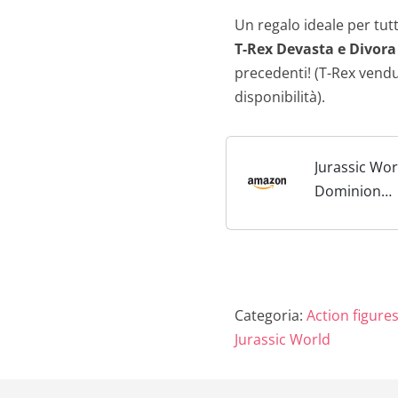
Un regalo ideale per tut
T-Rex Devasta e Divora
precedenti! (T-Rex ven
disponibilità).
Jurassic Wor
Dominion
GIGANTOSA
Attacco Leta
mobili, rugg
movimenti, 
dinosauro ca
Categoria:
Action figure
Giocattolo e
Jurassic World
Bambini...