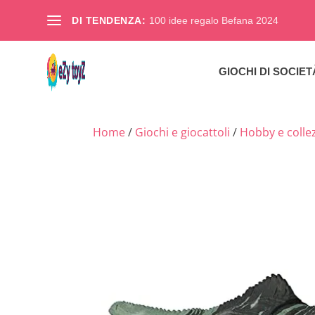
DI TENDENZA:
100 idee regalo Befana 2024
GIOCHI DI SOCIET
Home
/
Giochi e giocattoli
/
Hobby e colle