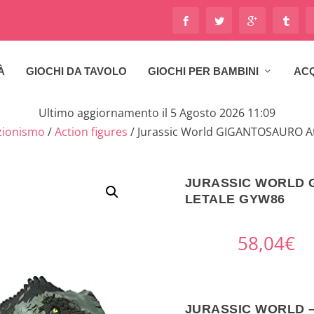
À
GIOCHI DA TAVOLO
GIOCHI PER BAMBINI
ACQ
Ultimo aggiornamento il 5 Agosto 2026 11:09
zionismo
/
Action figures
/ Jurassic World GIGANTOSAURO A
JURASSIC WORLD 
LETALE GYW86
58,04
€
JURASSIC WORLD 