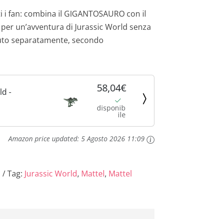
ti i fan: combina il GIGANTOSAURO con il
per un’avventura di Jurassic World senza
duto separatamente, secondo
58,04€
ld -
disponib
ile
URO
le con fauci
Amazon price updated:
5 Agosto 2026 11:09
ito e
malvagio
rnivoro ,
s
Tag:
Jurassic World
,
Mattel
,
Mattel
 regalo per