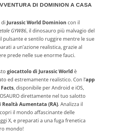
AVVENTURA DI DOMINION A CASA
 di
Jurassic World Dominion
con il
etale GYW86
, il dinosauro più malvagio del
 pulsante e sentilo ruggire mentre le sue
arati a un’azione realistica, grazie al
ere prede nelle sue enorme fauci.
sto
giocattolo di Jurassic World
è
ato ed estremamente realistico. Con l’
app
 Facts
, disponibile per Android e iOS,
TOSAURO direttamente nel tuo salotto
i Realtà Aumentata (RA)
. Analizza il
scopri il mondo affascinante delle
ggi X, e preparati a una fuga frenetica
tro mondo!