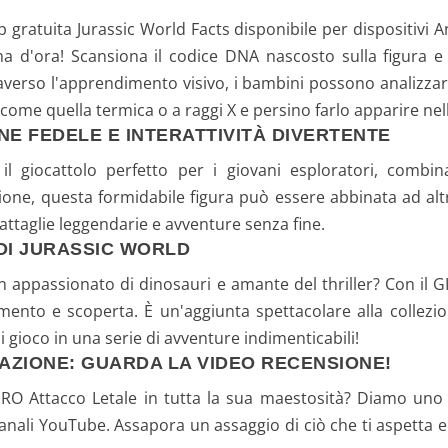
p gratuita Jurassic World Facts disponibile per dispositivi A
d'ora! Scansiona il codice DNA nascosto sulla figura e 
averso l'apprendimento visivo, i bambini possono analizz
come quella termica o a raggi X e persino farlo apparire nel
NE FEDELE E INTERATTIVITÀ DIVERTENTE
 giocattolo perfetto per i giovani esploratori, combinan
zione, questa formidabile figura può essere abbinata ad altr
attaglie leggendarie e avventure senza fine.
 DI JURASSIC WORLD
un appassionato di dinosauri e amante del thriller? Con il
mento e scoperta. È un'aggiunta spettacolare alla collezio
gioco in una serie di avventure indimenticabili!
 AZIONE: GUARDA LA VIDEO RECENSIONE!
RO Attacco Letale in tutta la sua maestosità? Diamo uno s
canali YouTube. Assapora un assaggio di ciò che ti aspetta e