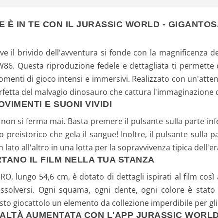
E È IN TE CON IL JURASSIC WORLD - GIGANT
 il brivido dell'avventura si fonde con la magnificenza de
6. Questa riproduzione fedele e dettagliata ti permette d
menti di gioco intensi e immersivi. Realizzato con un'atten
etta del malvagio dinosauro che cattura l'immaginazione dei
VIMENTI E SUONI VIVIDI
n si ferma mai. Basta premere il pulsante sulla parte infe
 preistorico che gela il sangue! Inoltre, il pulsante sulla
lato all'altro in una lotta per la sopravvivenza tipica dell'er
TANO IL FILM NELLA TUA STANZA
ungo 54,6 cm, è dotato di dettagli ispirati al film così a
ssolversi. Ogni squama, ogni dente, ogni colore è stato 
to giocattolo un elemento da collezione imperdibile per gli
EALTÀ AUMENTATA CON L'APP JURASSIC WORL