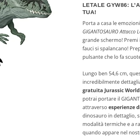
LETALE GYW86: L’
TUA!
Porta a casa le emozioni
GIGANTOSAURO Attacco L
grande schermo! Premi il
fauci si spalancano! Prep
pulsante che lo fa scuot
Lungo ben 54,6 cm, que
incredibilmente dettagli
gratuita Jurassic World
potrai portare il GIGAN
attraverso
esperienze d
dinosauro in dettaglio, 
modalità termiche e a ra
quando appare nel nos