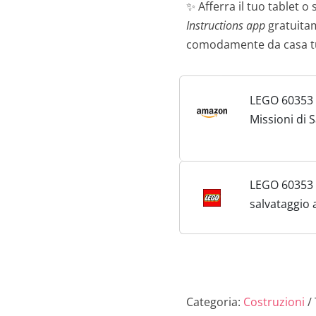
✨ Afferra il tuo tablet 
Instructions app
gratuitam
comodamente da casa t
LEGO 60353 
Missioni di 
Animale, Set
Costruzioni
Avventura Di
LEGO 60353 -
Interattiva,
salvataggio
Giocattolo c
3 Minifigure
Categoria:
Costruzioni