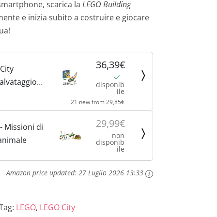
o smartphone, scarica la
LEGO Building
ente e inizia subito a costruire e giocare
ua!
36,39€
City
Salvataggio
disponib
ile
 di
21 new from 29,85€
 con
gitale
29,99€
 Missioni di
 Camion
non
 animale
disponib
on Animali e
ile
Amazon price updated:
27 Luglio 2026 13:33
Tag:
LEGO
,
LEGO City