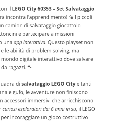
con il
LEGO City 60353 – Set Salvataggio
ra incontra l’apprendimento! 🚀 I piccoli
n camion di salvataggio giocattolo
ttoncini e partecipare a missioni
so una
app interattiva
. Questo playset non
 e le abilità di problem solving, ma
 mondo digitale interattivo dove salvare
 da ragazzi. 🐾
quadra di
salvataggio LEGO City
e tanti
na e gufo, le avventure non finiscono
con accessori immersivi che arricchiscono
er
curiosi esploratori dai 6 anni in su
, il LEGO
o per incoraggiare un gioco costruttivo