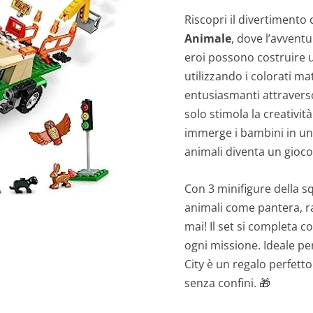
Riscopri il divertimento 
Animale
, dove l’avventu
eroi possono costruire u
utilizzando i colorati ma
entusiasmanti attraver
solo stimola la creatività
immerge i bambini in un
animali diventa un gioco
Con 3 minifigure della s
animali come pantera, ra
mai! Il set si completa 
ogni missione. Ideale p
City è un regalo perfett
senza confini. 🎁