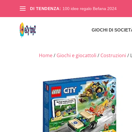
DI TENDENZA:
100 idee regalo Befana 2024
GIOCHI DI SOCIET
Home
/
Giochi e giocattoli
/
Costruzioni
/ 