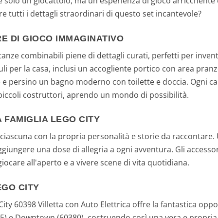
 è solo un giocattolo, ma un'esperienza di gioco arricchente 
e tutti i dettagli straordinari di questo set incantevole?
RE DI GIOCO IMMAGINATIVO
tanze combinabili piene di dettagli curati, perfetti per inven
i per la casa, inclusi un accogliente portico con area pranz
se e persino un bagno moderno con toilette e doccia. Ogni 
piccoli costruttori, aprendo un mondo di possibilità.
A FAMIGLIA LEGO CITY
, ciascuna con la propria personalità e storie da raccontare.
iungere una dose di allegria a ogni avventura. Gli accessori 
giocare all'aperto e a vivere scene di vita quotidiana.
EGO CITY
ty 60398 Villetta con Auto Elettrica offre la fantastica oppor
5) e Downtown (60380), costruendo così una vera e propria