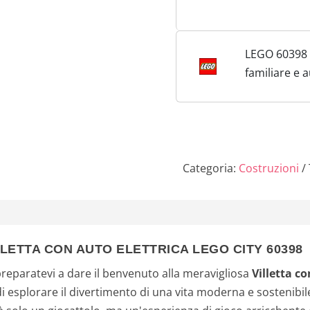
Elettrica, M
Building Set
Bambole co
LEGO 60398 -
Giocattolo, 
familiare e a
Cucciolo, Gio
Categoria:
Costruzioni
LLETTA CON AUTO ELETTRICA LEGO CITY 60398
preparatevi a dare il benvenuto alla meravigliosa
Villetta c
 esplorare il divertimento di una vita moderna e sostenibile!