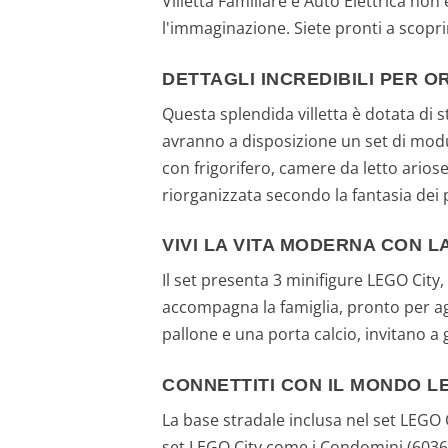
Villetta Familiare e Auto Elettrica non
l'immaginazione. Siete pronti a scoprir
DETTAGLI INCREDIBILI PER O
Questa splendida villetta è dotata di s
avranno a disposizione un set di modul
con frigorifero, camere da letto ario
riorganizzata secondo la fantasia dei 
VIVI LA VITA MODERNA CON L
Il set presenta 3 minifigure LEGO City
accompagna la famiglia, pronto per agg
pallone e una porta calcio, invitano a 
CONNETTITI CON IL MONDO L
La base stradale inclusa nel set LEGO Ci
set LEGO City come i Condomini (6036