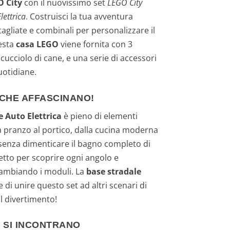
 City
con il nuovissimo set
LEGO City
lettrica
. Costruisci la tua avventura
agliate e combinali per personalizzare il
esta
casa LEGO
viene fornita con 3
cucciolo di cane, e una serie di accessori
uotidiane.
CHE AFFASCINANO!
e Auto Elettrica
è pieno di elementi
a pranzo al portico, dalla cucina moderna
 senza dimenticare il bagno completo di
 tetto per scoprire ogni angolo e
scambiando i moduli. La
base stradale
 di unire questo set ad altri scenari di
l divertimento!
 SI INCONTRANO