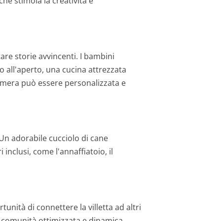
che stimola la creatività e
tare storie avvincenti. I bambini
o all'aperto, una cucina attrezzata
camera può essere personalizzata e
 Un adorabile cucciolo di cane
inclusi, come l'annaffiatoio, il
tunità di connettere la villetta ad altri
 comunità ottimizzata e dinamica.