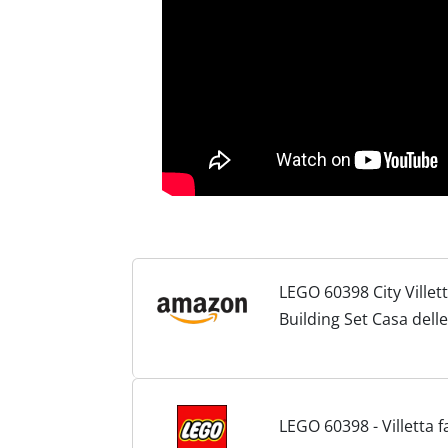
LEGO 60398 City Villet
Building Set Casa del
Minifigure e Cucciolo, 
LEGO 60398 - Villetta f