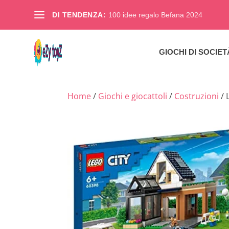
DI TENDENZA:
100 idee regalo Befana 2024
GIOCHI DI SOCIET
Home
/
Giochi e giocattoli
/
Costruzioni
/ 