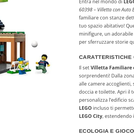
Entra nel mondo di
LEGO
60398 – Villetta con Auto E
familiare con stanze dett
tuo spazio abitativo! Qu
minifigure, un adorabile 
per sferruzzare storie q
CARATTERISTICHE 
Il set
Villetta Familiare 
sorprendenti! Dalla zon
alle camere accoglienti,
doccia e toilette. Apri il
personalizza l’edificio 
LEGO
incluso ti permette
LEGO City
, estendendo i
ECOLOGIA E GIOCO