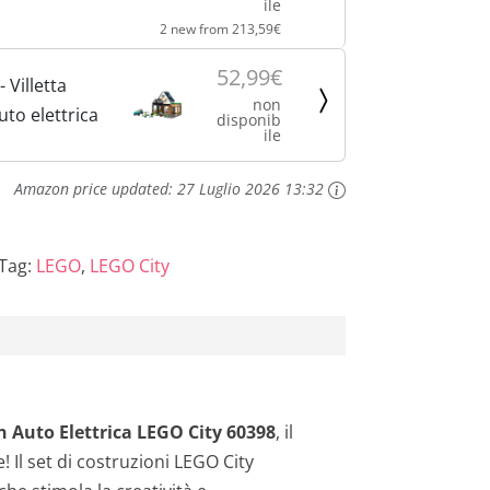
ile
odular
2 new from 213,59€
 Casa delle
n Macchina
52,99€
 Villetta
Minifigure e
non
uto elettrica
disponib
chi per...
ile
Amazon price updated:
27 Luglio 2026 13:32
Tag:
LEGO
,
LEGO City
on Auto Elettrica LEGO City 60398
, il
 Il set di costruzioni LEGO City