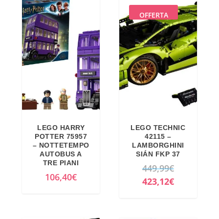
OFFERTA
LEGO HARRY
LEGO TECHNIC
POTTER 75957
42115 –
– NOTTETEMPO
LAMBORGHINI
AUTOBUS A
SIÁN FKP 37
TRE PIANI
I
449,99
€
106,40
€
l
I
423,12
€
p
l
r
p