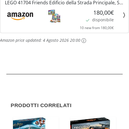
LEGO 41704 Friends Edificio della Strada Principale, Set
Costruzioni Modulari con Café di Heartlake City,
180,00€
Parrucchiere e Casa delle Mini Bambole, Giochi per...
disponibile
10 new from 180,00€
Amazon price updated:
4 Agosto 2026 20:00
PRODOTTI CORRELATI