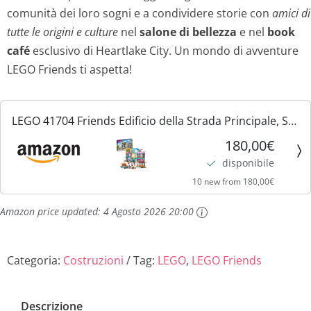
comunità dei loro sogni e a condividere storie con
amici di
tutte le origini e culture
nel
salone di bellezza
e nel
book
café
esclusivo di Heartlake City. Un mondo di avventure
LEGO Friends ti aspetta!
LEGO 41704 Friends Edificio della Strada Principale, Set
Costruzioni Modulari con Café di Heartlake City,
180,00€
Parrucchiere e Casa delle Mini Bambole, Giochi per...
disponibile
10 new from 180,00€
Amazon price updated:
4 Agosto 2026 20:00
Categoria:
Costruzioni
Tag:
LEGO
,
LEGO Friends
Descrizione