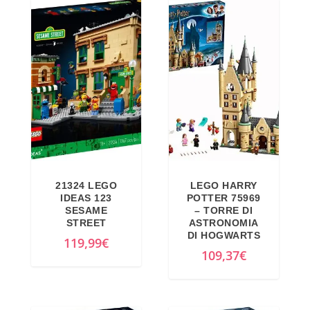
e
r
z
e
z
z
o
z
o
o
r
a
i
t
g
t
i
u
n
a
21324 LEGO
LEGO HARRY
a
l
IDEAS 123
POTTER 75969
l
e
SESAME
– TORRE DI
STREET
ASTRONOMIA
e
è
DI HOGWARTS
119,99
€
e
:
109,37
€
r
4
a
2
:
3