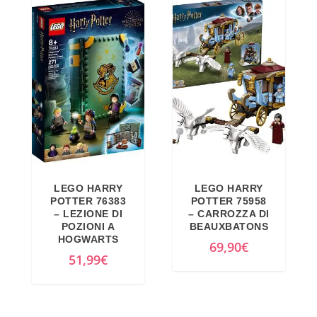
4
,
4
1
9
2
,
€
9
.
9
€
.
LEGO HARRY
LEGO HARRY
POTTER 76383
POTTER 75958
– LEZIONE DI
– CARROZZA DI
POZIONI A
BEAUXBATONS
HOGWARTS
69,90
€
51,99
€