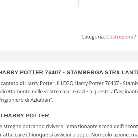
Strillante e 
Bambini
Picchiatore
Categoria:
Costruzioni
HARRY POTTER 76407 - STAMBERGA STRILLANT
ncantato di Harry Potter, il LEGO Harry Potter 76407 - Stamb
direttamente nelle vostre case. Grazie a questo affascinante 
 Prigioniero di Azkaban".
I HARRY POTTER
e streghe potranno rivivere l'emozionante scena dell'incont
per attaccare chiunque si avvicini troppo. Non solo azione, m