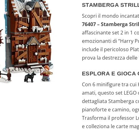
STAMBERGA STRIL
Scopri il mondo incanta
76407 – Stamberga Stri
affascinante set 2 in 1 c
emozionanti di “Harry Pot
include il pericoloso Pla
prova la destrezza delle 
ESPLORA E GIOCA C
Con 6 minifigure tra cui
amati, questo set LEGO of
dettagliata Stamberga co
pianoforte e camino, og
Trasforma il professor L
e colleziona le carte m