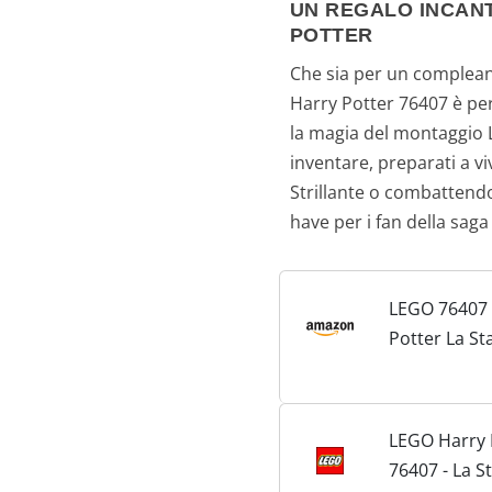
UN REGALO INCANT
POTTER
Che sia per un complean
Harry Potter 76407 è perf
la magia del montaggio
inventare, preparati a v
Strillante o combattendo
have per i fan della saga 
LEGO 76407
Potter La S
Strillante e 
Picchiatore
Magico, Mod
LEGO Harry 
Costruire c
76407 - La 
Minifigure, 