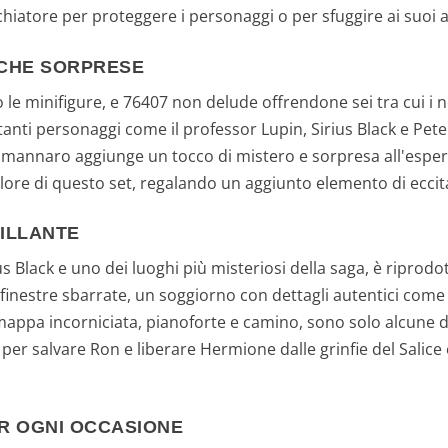
iatore per proteggere i personaggi o per sfuggire ai suoi a
ICHE SORPRESE
e minifigure, e 76407 non delude offrendone sei tra cui i n
anti personaggi come il professor Lupin, Sirius Black e Pete
mannaro aggiunge un tocco di mistero e sorpresa all'esperie
lore di questo set, regalando un aggiunto elemento di eccita
ILLANTE
ius Black e uno dei luoghi più misteriosi della saga, è riprod
e finestre sbarrate, un soggiorno con dettagli autentici co
appa incorniciata, pianoforte e camino, sono solo alcune d
 per salvare Ron e liberare Hermione dalle grinfie del Salice
R OGNI OCCASIONE