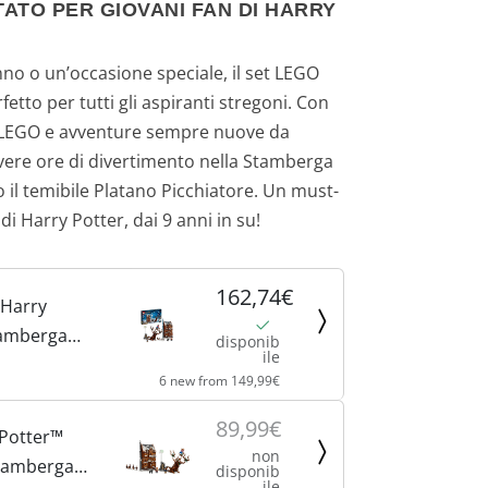
ATO PER GIOVANI FAN DI HARRY
no o un’occasione speciale, il set LEGO
etto per tutti gli aspiranti stregoni. Con
 LEGO e avventure sempre nuove da
ivere ore di divertimento nella Stamberga
 il temibile Platano Picchiatore. Un must-
di Harry Potter, dai 9 anni in su!
162,74€
 Harry
tamberga
disponib
ile
il Platano
6 new from 149,99€
, Mondo
ellino da
89,99€
Potter™
on
non
Stamberga
disponib
Giochi per
ile