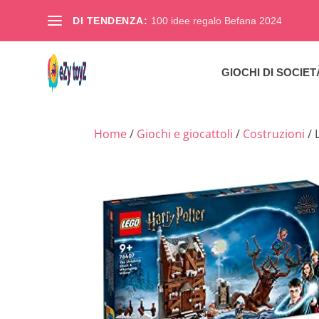
DI TENDENZA:
100 idee regalo Befana 2024
GIOCHI DI SOCIET
Home
/
Giochi e giocattoli
/
Costruzioni
/ 