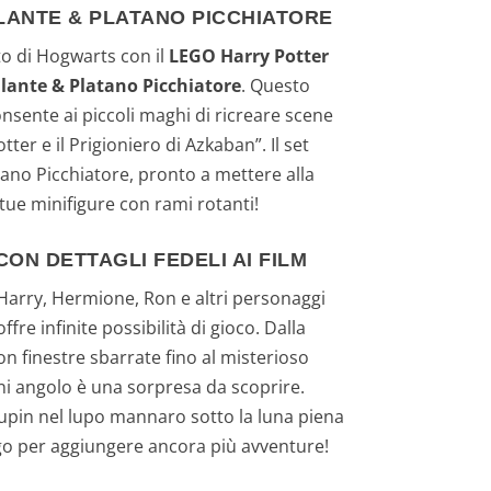
LANTE & PLATANO PICCHIATORE
to di Hogwarts con il
LEGO Harry Potter
llante & Platano Picchiatore
. Questo
onsente ai piccoli maghi di ricreare scene
ter e il Prigioniero di Azkaban”. Il set
tano Picchiatore, pronto a mettere alla
tue minifigure con rami rotanti!
ON DETTAGLI FEDELI AI FILM
 Harry, Hermione, Ron e altri personaggi
fre infinite possibilità di gioco. Dalla
n finestre sbarrate fino al misterioso
ni angolo è una sorpresa da scoprire.
upin nel lupo mannaro sotto la luna piena
ago per aggiungere ancora più avventure!