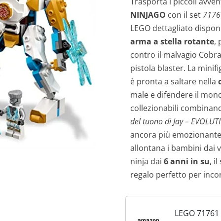
Trasporta i piccoli avve
NINJAGO
con il set
7176
LEGO dettagliato dispon
arma a stella rotante
,
contro il malvagio Cobr
pistola blaster. La minif
è pronta a saltare nella
male e difendere il mond
collezionabili combinando
del tuono di Jay – EVOLUT
ancora più emozionante
allontana i bambini dai vi
ninja dai
6 anni in su
, i
regalo perfetto per incor
LEGO 71761