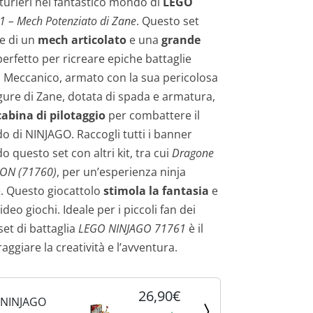
nturieri nel fantastico mondo di
LEGO
1 – Mech Potenziato di Zane
. Questo set
e di un
mech articolato
e una
grande
 perfetto per ricreare epiche battaglie
a Meccanico, armato con la sua pericolosa
igure di Zane, dotata di spada e armatura,
cabina di pilotaggio
per combattere il
o di NINJAGO. Raccogli tutti i banner
 questo set con altri kit, tra cui
Dragone
ION (71760)
, per un’esperienza ninja
. Questo giocattolo
stimola la fantasia
e
deo giochi. Ideale per i piccoli fan dei
l set di battaglia
LEGO NINJAGO 71761
è il
aggiare la creatività e l’avventura.
26,90€
 NINJAGO