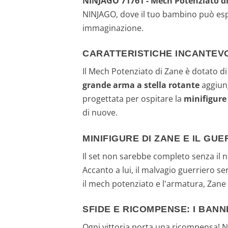
NINJAGO 71761 - Mech Potenziato d
NINJAGO, dove il tuo bambino può esplora
immaginazione.
CARATTERISTICHE INCANTEVO
Il Mech Potenziato di Zane è dotato di
grande arma a stella rotante
aggiung
progettata per ospitare la
minifigure
di nuove.
MINIFIGURE DI ZANE E IL GU
Il set non sarebbe completo senza il n
Accanto a lui, il malvagio guerriero s
il mech potenziato e l'armatura, Zane 
SFIDE E RICOMPENSE: I BAN
Ogni vittoria porta una ricompensa! Ne