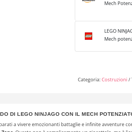
Mech Potenz
Zane - EVOL
per Bambini 
in su, con G
LEGO NINJA
Serpente e 
Mech potenz
Collezione
Zane - EVO
Categoria:
Costruzioni
O DI LEGO NINJAGO CON IL MECH POTENZIATO
arati a vivere emozionanti battaglie e infinite avventure con