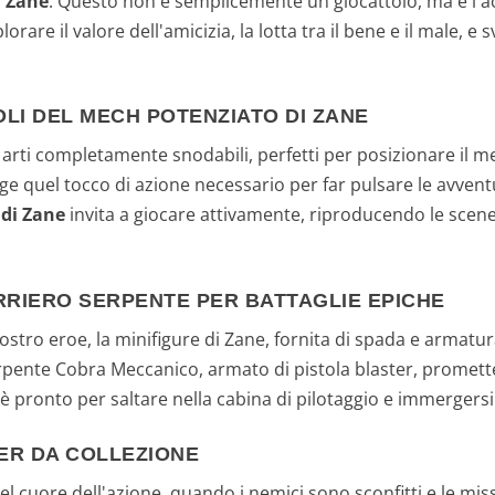
i Zane
. Questo non è semplicemente un giocattolo, ma è l'a
re il valore dell'amicizia, la lotta tra il bene e il male, e s
LI DEL MECH POTENZIATO DI ZANE
 arti completamente snodabili, perfetti per posizionare il me
e quel tocco di azione necessario per far pulsare le avventu
 di Zane
invita a giocare attivamente, riproducendo le scen
ERRIERO SERPENTE PER BATTAGLIE EPICHE
ostro eroe, la minifigure di Zane, fornita di spada e armatu
erpente Cobra Meccanico, armato di pistola blaster, promette 
è pronto per saltare nella cabina di pilotaggio e immergersi 
NER DA COLLEZIONE
l cuore dell'azione, quando i nemici sono sconfitti e le miss