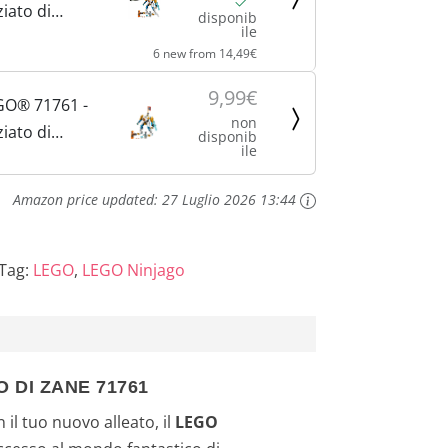
iato di
disponib
ile
UTION, Set
6 new from 14,49€
dai 6 Anni
uerriero
9,99€
GO® 71761 -
Banner da
non
iato di
disponib
ile
LUTION
Amazon price updated:
27 Luglio 2026 13:44
Tag:
LEGO
,
LEGO Ninjago
 DI ZANE 71761
 il tuo nuovo alleato, il
LEGO