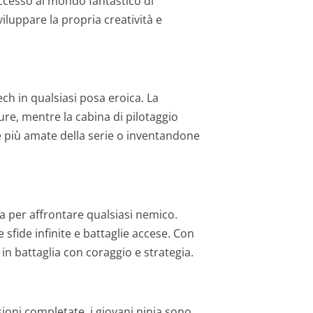
ccesso al mondo fantastico di
viluppare la propria creatività e
ch in qualsiasi posa eroica. La
re, mentre la cabina di pilotaggio
e più amate della serie o inventandone
ra per affrontare qualsiasi nemico.
sfide infinite e battaglie accese. Con
in battaglia con coraggio e strategia.
ioni completate, i giovani ninja sono