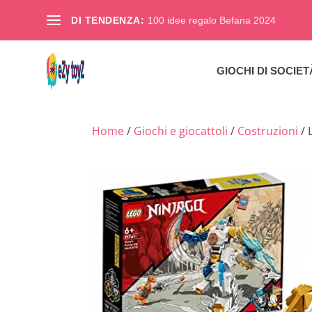
DI TENDENZA:
100 idee regalo Befana 2024
GIOCHI DI SOCIET
Home
/
Giochi e giocattoli
/
Costruzioni
/ 