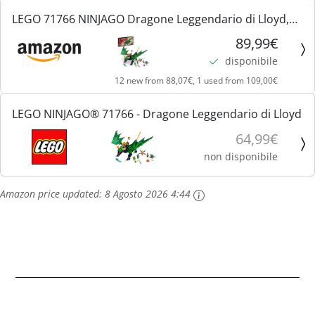
LEGO 71766 NINJAGO Dragone Leggendario di Lloyd,
Set di Costruzioni con Drago Giocattolo Snodabile e
89,99€
Minifigure, Giochi per Bambini, Idee Regalo
disponibile
12 new from 88,07€, 1 used from 109,00€
LEGO NINJAGO® 71766 - Dragone Leggendario di Lloyd
64,99€
non disponibile
Amazon price updated:
8 Agosto 2026 4:44