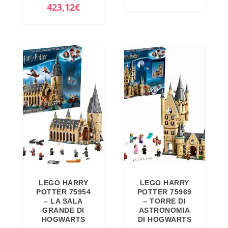
l
I
423,12
€
p
l
r
p
e
r
z
e
z
z
o
z
o
o
r
a
i
t
g
t
i
u
n
a
LEGO HARRY
LEGO HARRY
a
l
POTTER 75954
POTTER 75969
l
e
– LA SALA
– TORRE DI
GRANDE DI
ASTRONOMIA
e
è
HOGWARTS
DI HOGWARTS
e
: