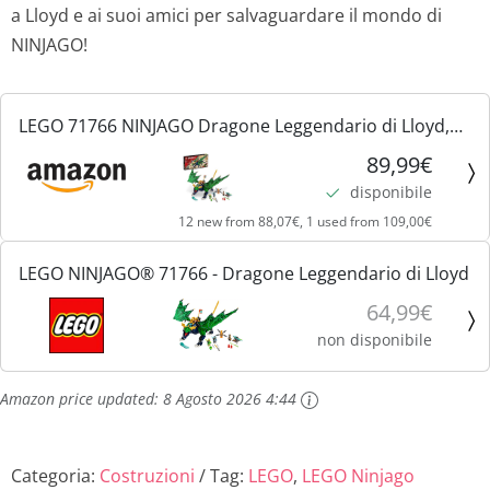
a Lloyd e ai suoi amici per salvaguardare il mondo di
NINJAGO!
LEGO 71766 NINJAGO Dragone Leggendario di Lloyd,
Set di Costruzioni con Drago Giocattolo Snodabile e
89,99€
Minifigure, Giochi per Bambini, Idee Regalo
disponibile
12 new from 88,07€, 1 used from 109,00€
LEGO NINJAGO® 71766 - Dragone Leggendario di Lloyd
64,99€
non disponibile
Amazon price updated:
8 Agosto 2026 4:44
Categoria:
Costruzioni
Tag:
LEGO
,
LEGO Ninjago