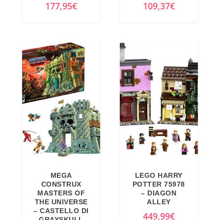
177,95
€
109,37
€
r
4
a
2
:
3
4
,
4
1
9
2
,
€
9
.
9
€
.
MEGA
LEGO HARRY
CONSTRUX
POTTER 75978
MASTERS OF
– DIAGON
THE UNIVERSE
ALLEY
– CASTELLO DI
449,99
€
GRAYSKULL