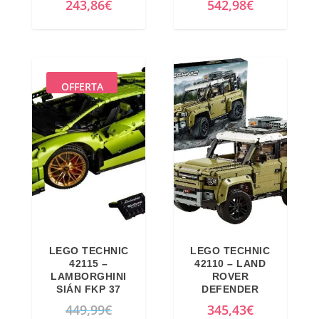
243,86
€
542,98
€
e
:
r
1
a
4
:
3
1
,
OFFERTA
4
9
9
0
,
€
9
.
9
€
.
LEGO TECHNIC
LEGO TECHNIC
42115 –
42110 – LAND
LAMBORGHINI
ROVER
SIÁN FKP 37
DEFENDER
I
449,99
€
345,43
€