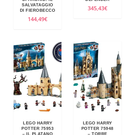
l
è
SALVATAGGIO
345,43
€
e
:
DI FIEROBECCO
e
4
144,49
€
r
0
a
,
:
2
4
8
9
€
,
.
0
0
€
.
LEGO HARRY
LEGO HARRY
POTTER 75953
POTTER 75948
– IL PLATANO
– TORRE