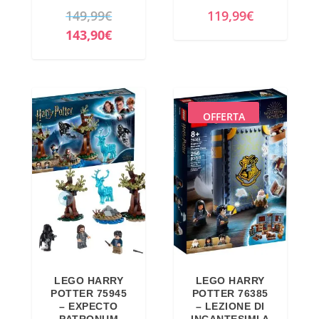
I
149,99
€
119,99
€
l
I
143,90
€
p
l
r
p
e
r
z
e
OFFERTA
z
z
o
z
o
o
r
a
i
t
g
t
i
u
n
a
LEGO HARRY
LEGO HARRY
a
l
POTTER 75945
POTTER 76385
l
e
– EXPECTO
– LEZIONE DI
PATRONUM
INCANTESIMI A