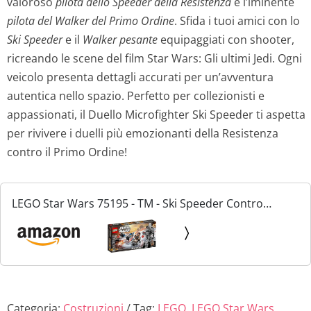
valoroso
pilota dello Speeder della Resistenza
e l’iminente
pilota del Walker del Primo Ordine
. Sfida i tuoi amici con lo
Ski Speeder
e il
Walker pesante
equipaggiati con shooter,
ricreando le scene del film Star Wars: Gli ultimi Jedi. Ogni
veicolo presenta dettagli accurati per un’avventura
autentica nello spazio. Perfetto per collezionisti e
appassionati, il Duello Microfighter Ski Speeder ti aspetta
per rivivere i duelli più emozionanti della Resistenza
contro il Primo Ordine!
LEGO Star Wars 75195 - TM - Ski Speeder Contro
Microfighter First Order Walker
Categoria:
Costruzioni
Tag:
LEGO
,
LEGO Star Wars