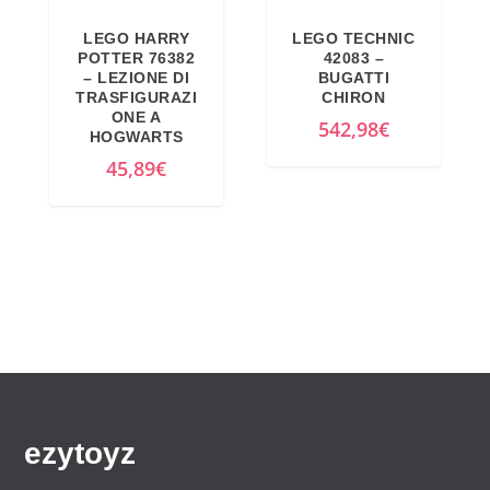
n
a
LEGO HARRY
LEGO TECHNIC
a
l
POTTER 76382
42083 –
l
e
– LEZIONE DI
BUGATTI
TRASFIGURAZI
CHIRON
e
è
ONE A
542,98
€
e
:
HOGWARTS
r
4
45,89
€
a
2
:
3
4
,
4
1
9
2
,
€
9
.
9
€
ezytoyz
.