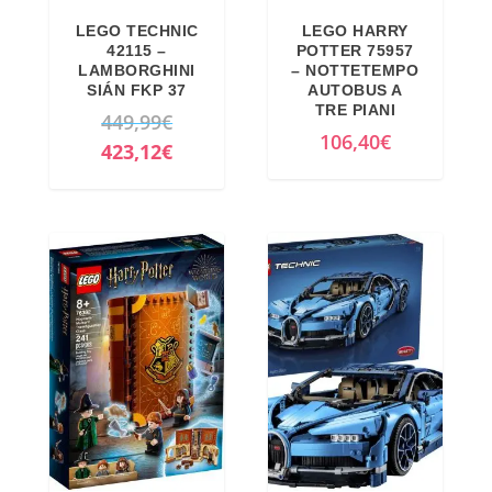
LEGO TECHNIC
LEGO HARRY
42115 –
POTTER 75957
LAMBORGHINI
– NOTTETEMPO
SIÁN FKP 37
AUTOBUS A
TRE PIANI
I
449,99
€
106,40
€
l
I
423,12
€
p
l
r
p
e
r
z
e
z
z
o
z
o
o
r
a
i
t
g
t
i
u