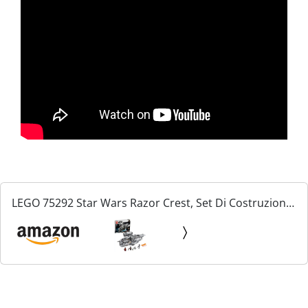
LEGO 75292 Star Wars Razor Crest, Set Di Costruzioni
Astronave Giocattolo Con Minifigure Del Mandaloriano
E Baby Yoda E Figura Del Droide IG-11, Idea Regalo...