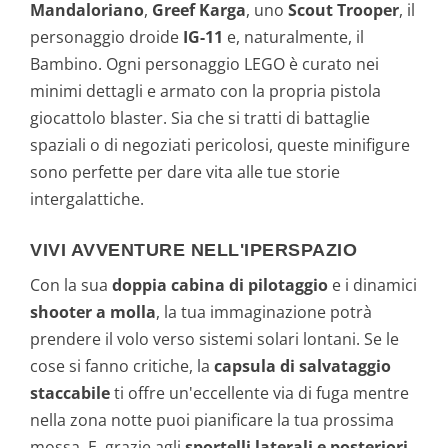
Mandaloriano
,
Greef Karga
, uno
Scout Trooper
, il
personaggio droide
IG-11
e, naturalmente, il
Bambino. Ogni personaggio LEGO è curato nei
minimi dettagli e armato con la propria pistola
giocattolo blaster. Sia che si tratti di battaglie
spaziali o di negoziati pericolosi, queste minifigure
sono perfette per dare vita alle tue storie
intergalattiche.
VIVI AVVENTURE NELL'IPERSPAZIO
Con la sua
doppia cabina di pilotaggio
e i dinamici
shooter a molla
, la tua immaginazione potrà
prendere il volo verso sistemi solari lontani. Se le
cose si fanno critiche, la
capsula di salvataggio
staccabile
ti offre un'eccellente via di fuga mentre
nella zona notte puoi pianificare la tua prossima
mossa. E, grazie agli
sportelli laterali e posteriori