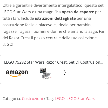
Oltre a garantire divertimento intergalattico, questo set
LEGO Star Wars è una magnifica
opera da esporre
per
tutti i fan. Include
istruzioni dettagliate
per una
costruzione facile e piacevole, ideale per bambini,
ragazze, ragazzi, uomini e donne che amano la saga. Fai
del Razor Crest il pezzo centrale della tua collezione
LEGO!
LEGO 75292 Star Wars Razor Crest, Set Di Costruzioni
Astronave Giocattolo Con Minifigure Del Mandaloriano
E Baby Yoda E Figura Del Droide IG-11, Idea Regalo...
Categoria:
Costruzioni
Tag:
LEGO
,
LEGO Star Wars