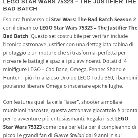
LEGO STAR WARS 75323 – THE JUSTIFIER THE
BAD BATCH
Esplora l’universo di
Star Wars: The Bad Batch Season 2
con il dinamico
LEGO Star Wars 75323 – The Justifier The
Bad Batch
. Questo set costruibile per veri fan include
l’iconica astronave Justifier con una dettagliata cabina di
pilotaggio e un motore che si trasforma, perfetta per
ricreare le battaglie spaziali più avvincenti. Dotati di 4
minifigure LEGO – Cad Bane, Omega, Fennec Shand e
Hunter – più il malizioso Droide LEGO Todo 360, i bambini
potranno liberare Omega o inscenare epiche fughe.
Con features quali la cella “laser”, shooter a molla e
munizioni nascoste, questa astronave giocattolo è pronta
per le avventure più entusiasmanti. Regala il set
LEGO
Star Wars 75323
come idea perfetta per il compleanno di
piccoli e grandi fan di
Guerre Stellari
dai 9 anni in su!