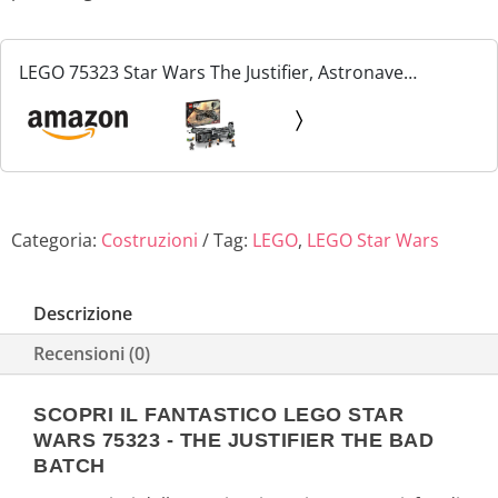
LEGO 75323 Star Wars The Justifier, Astronave
Giocattolo da Costruire con Minifigure Cad Bane e
Droide Todo 360, Giochi per Bambini, Bambine,
Ragazzi e...
Categoria:
Costruzioni
Tag:
LEGO
,
LEGO Star Wars
Descrizione
Recensioni (0)
SCOPRI IL FANTASTICO LEGO STAR
WARS 75323 - THE JUSTIFIER THE BAD
BATCH