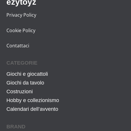
ezytoyz
g
t
i
u
Privacy Policy
n
a
Cookie Policy
a
l
l
e
Contattaci
e
è
e
:
r
1
CATEGORIE
a
4
Giochi e giocattoli
:
3
Giochi da tavolo
1
,
Costruzioni
4
9
Hobby e collezionismo
9
0
,
€
Calendari dell’avvento
9
.
9
BRAND