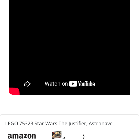
LEGO 75323 Star Wars The Justifier, Astronave
Giocattolo da Costruire con Minifigure Cad Bane e