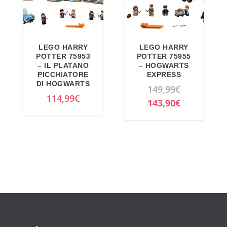
LEGO HARRY
LEGO HARRY
POTTER 75953
POTTER 75955
– IL PLATANO
– HOGWARTS
PICCHIATORE
EXPRESS
DI HOGWARTS
I
149,99
€
114,99
€
l
I
143,90
€
p
l
r
p
e
r
z
e
z
z
o
z
o
o
r
a
i
t