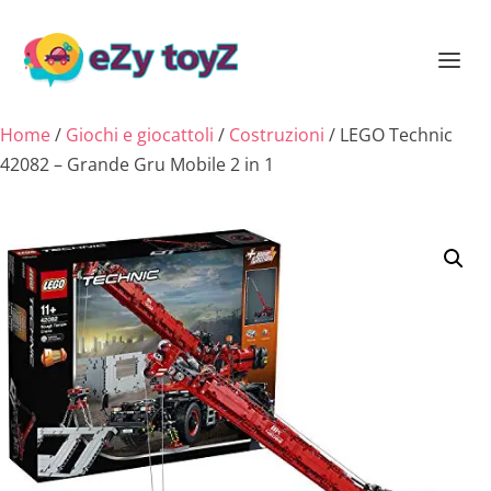
Home
/
Giochi e giocattoli
/
Costruzioni
/ LEGO Technic
42082 – Grande Gru Mobile 2 in 1