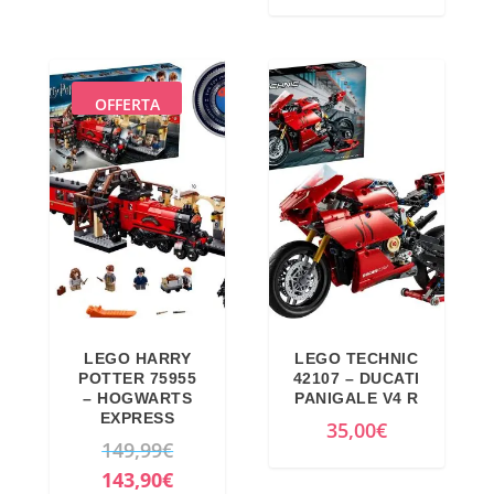
OFFERTA
LEGO HARRY
LEGO TECHNIC
POTTER 75955
42107 – DUCATI
– HOGWARTS
PANIGALE V4 R
EXPRESS
35,00
€
I
149,99
€
l
I
143,90
€