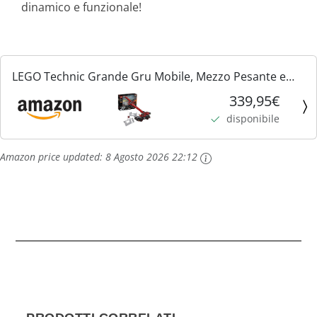
dinamico e funzionale!
LEGO Technic Grande Gru Mobile, Mezzo Pesante e
Battipalo Mobile 2 in 1 con Funzioni Motorizzate, Set di
339,95€
Costruzioni Avanzato, Collezione Veicoli per...
disponibile
Amazon price updated:
8 Agosto 2026 22:12