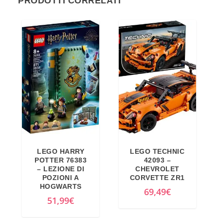
PRODOTTI CORRELATI
LEGO HARRY
LEGO TECHNIC
POTTER 76383
42093 –
– LEZIONE DI
CHEVROLET
POZIONI A
CORVETTE ZR1
HOGWARTS
69,49
€
51,99
€