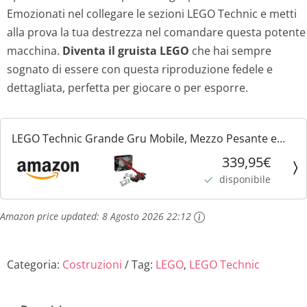
Emozionati nel collegare le sezioni LEGO Technic e metti
alla prova la tua destrezza nel comandare questa potente
macchina.
Diventa il gruista LEGO
che hai sempre
sognato di essere con questa riproduzione fedele e
dettagliata, perfetta per giocare o per esporre.
LEGO Technic Grande Gru Mobile, Mezzo Pesante e
Battipalo Mobile 2 in 1 con Funzioni Motorizzate, Set di
339,95€
Costruzioni Avanzato, Collezione Veicoli per...
disponibile
Amazon price updated:
8 Agosto 2026 22:12
Categoria:
Costruzioni
Tag:
LEGO
,
LEGO Technic