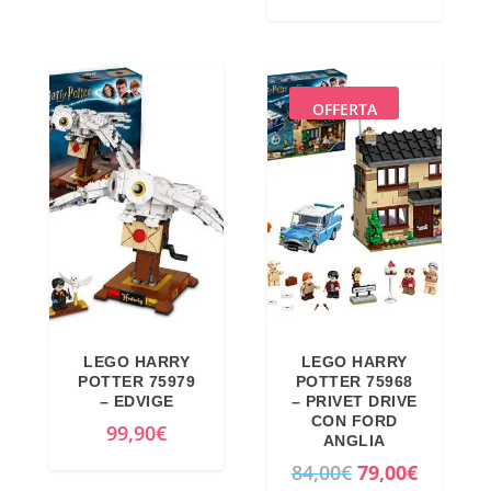
l
l
a
4
p
p
:
3
r
r
1
,
e
e
OFFERTA
4
9
z
z
9
0
z
z
,
€
o
o
9
.
o
a
9
r
t
€
i
t
.
g
u
i
a
LEGO HARRY
LEGO HARRY
n
l
POTTER 75979
POTTER 75968
a
e
– EDVIGE
– PRIVET DRIVE
CON FORD
l
è
99,90
€
ANGLIA
e
:
I
I
84,00
€
79,00
€
e
4