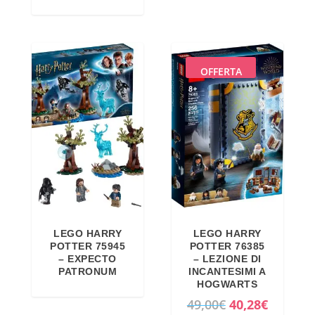
p
l
r
p
e
r
z
e
OFFERTA
z
z
o
z
o
o
r
a
i
t
g
t
i
u
n
a
LEGO HARRY
LEGO HARRY
a
l
POTTER 75945
POTTER 76385
l
e
– EXPECTO
– LEZIONE DI
PATRONUM
INCANTESIMI A
e
è
HOGWARTS
e
:
I
I
49,00
€
40,28
€
r
1