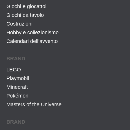
r
9
Giochi e giocattoli
a
,
Giochi da tavolo
:
0
Costruzioni
8
0
Hobby e collezionismo
4
€
Calendari dell’avvento
,
.
0
BRAND
0
€
LEGO
.
Playmobil
Minecraft
Pokémon
Masters of the Universe
BRAND