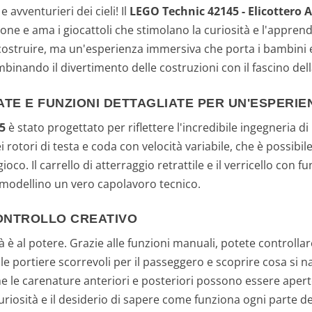
 avventurieri dei cieli! Il
LEGO Technic 42145 - Elicottero 
ione e ama i giocattoli che stimolano la curiosità e l'appre
truire, ma un'esperienza immersiva che porta i bambini e gl
binando il divertimento delle costruzioni con il fascino dell
TE E FUNZIONI DETTAGLIATE PER UN'ESPERIE
5
è stato progettato per riflettere l'incredibile ingegneria di
 rotori di testa e coda con velocità variabile, che è possibi
oco. Il carrello di atterraggio retrattile e il verricello co
 modellino un vero capolavoro tecnico.
CONTROLLO CREATIVO
à è al potere. Grazie alle funzioni manuali, potete controllar
e le portiere scorrevoli per il passeggero e scoprire cosa si n
che le carenature anteriori e posteriori possono essere apert
iosità e il desiderio di sapere come funziona ogni parte del