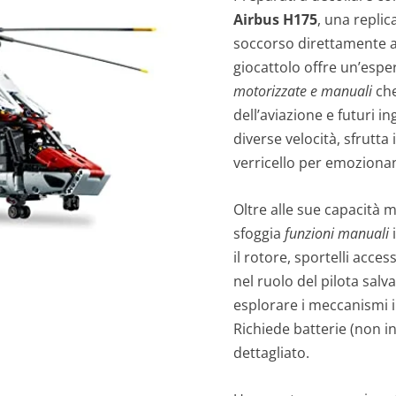
Airbus H175
, una replic
soccorso direttamente a 
giocattolo offre un’esper
motorizzate e manuali
che
dell’aviazione e futuri i
diverse velocità, sfrutta i
verricello per emozionan
Oltre alle sue capacità
sfoggia
funzioni manuali
i
il rotore, sportelli acce
nel ruolo del pilota salva
esplorare i meccanismi in
Richiede batterie (non 
dettagliato.