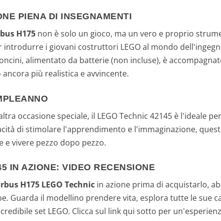
ONE PIENA DI INSEGNAMENTI
rbus H175
non è solo un gioco, ma un vero e proprio strumen
r introdurre i giovani costruttori LEGO al mondo dell'ingeg
oncini, alimentato da batterie (non incluse), è accompagna
 ancora più realistica e avvincente.
OMPLEANNO
altra occasione speciale, il LEGO Technic 42145 è l'ideale pe
acità di stimolare l'apprendimento e l'immaginazione, quest
re e vivere pezzo dopo pezzo.
45 IN AZIONE: VIDEO RECENSIONE
Airbus H175 LEGO Technic
in azione prima di acquistarlo, a
. Guarda il modellino prendere vita, esplora tutte le sue cara
credibile set LEGO. Clicca sul link qui sotto per un'esperien