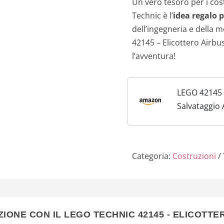
Un vero tesoro per i cost
Technic è l’
idea regalo p
dell’ingegneria e della 
42145 – Elicottero Airbu
l’avventura!
LEGO 42145 T
Salvataggio 
Modellismo 
Motore per l
Giocattolo E
Categoria:
Costruzioni
di...
AZIONE CON IL LEGO TECHNIC 42145 - ELICOTTE