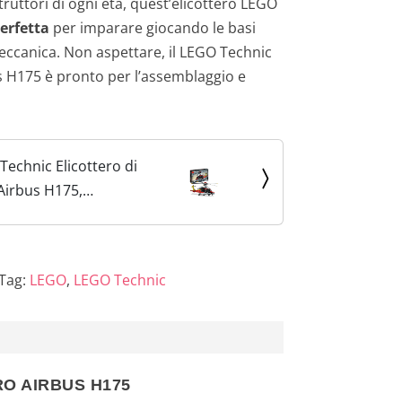
ruttori di ogni età, quest’elicottero LEGO
erfetta
per imparare giocando le basi
meccanica. Non aspettare, il LEGO Technic
s H175 è pronto per l’assemblaggio e
echnic Elicottero di
Airbus H175,
per Bambini con
a Rotazione dei Rotori,
ducativo, Idee Regalo
Tag:
LEGO
,
LEGO Technic
RO AIRBUS H175