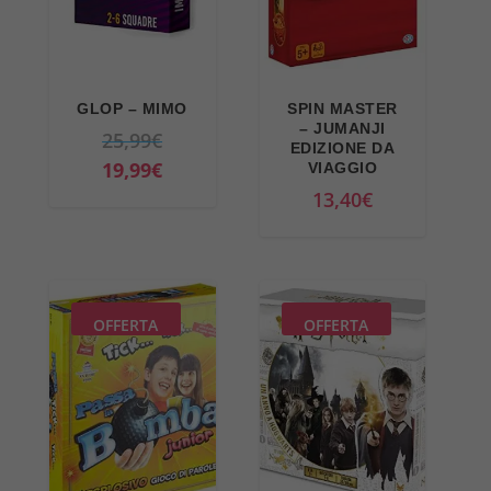
GLOP – MIMO
SPIN MASTER
– JUMANJI
I
25,99
€
EDIZIONE DA
l
I
19,99
€
VIAGGIO
p
l
13,40
€
r
p
e
r
z
e
z
z
OFFERTA
OFFERTA
o
z
o
o
r
a
i
t
g
t