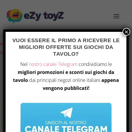
×
Ultimo aggiornamento il 7 Agosto 2026 6:47
VUOI ESSERE IL PRIMO A RICEVERE LE
Home
/
Giochi e giocattoli
/
Giochi di società
/
Giochi da
MIGLIORI OFFERTE SUI GIOCHI DA
tavolo
/ Little Rocket Games – Cascadia
TAVOLO?
Nel
nostro canale Telegram
condividiamo le
migliori promozioni e sconti sui giochi da
tavolo
dai principali negozi online italiani
appena
vengono pubblicati!