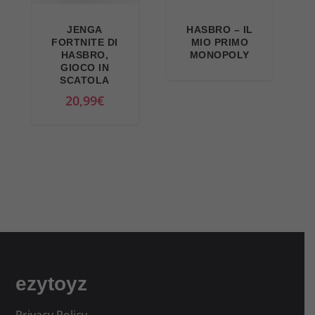
i
u
n
a
JENGA
HASBRO – IL
a
l
FORTNITE DI
MIO PRIMO
HASBRO,
MONOPOLY
l
e
GIOCO IN
e
è
SCATOLA
e
:
20,99
€
r
1
a
9
:
,
2
7
1
9
,
€
9
.
9
€
ezytoyz
.
Privacy Policy