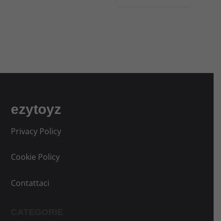
r
2
a
0
:
,
2
3
2
0
,
€
0
.
0
ezytoyz
€
.
Privacy Policy
Cookie Policy
Contattaci
CATEGORIE