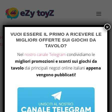
×
Ultimo aggiornamento il 6 Agosto 2026 1:34
VUOI ESSERE IL PRIMO A RICEVERE LE
Home
/
Giochi e giocattoli
/
Giochi di società
/
Giochi da
MIGLIORI OFFERTE SUI GIOCHI DA
tavolo
/ Luna Capital, 2-4 Giocatori, 8+
TAVOLO?
Nel
nostro canale Telegram
condividiamo le
migliori promozioni e sconti sui giochi da
tavolo
dai principali negozi online italiani
appena
vengono pubblicati!