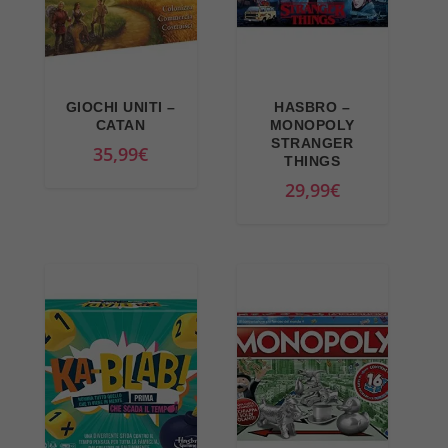
.
i
t
g
t
i
u
n
a
GIOCHI UNITI –
HASBRO –
a
l
CATAN
MONOPOLY
STRANGER
l
e
35,99
€
THINGS
e
è
29,99
€
e
:
r
3
a
0
:
,
3
9
6
9
,
€
9
.
9
€