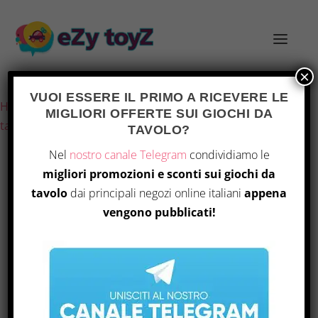
×
Ultimo aggiornamento il 5 Agosto 2026 14:09
VUOI ESSERE IL PRIMO A RICEVERE LE
Home
/
Giochi e giocattoli
/
Giochi di società
/
Giochi da
MIGLIORI OFFERTE SUI GIOCHI DA
tavolo
/ MS Edizioni – Western Legends: Ante Up
TAVOLO?
Nel
nostro canale Telegram
condividiamo le
migliori promozioni e sconti sui giochi da
tavolo
dai principali negozi online italiani
appena
vengono pubblicati!