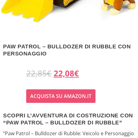
PAW PATROL – BULLDOZER DI RUBBLE CON
PERSONAGGIO
I
I
22,85
€
22,08
€
l
l
ACQUISTA SU AMAZON.IT
p
p
r
r
SCOPRI L’AVVENTURA DI COSTRUZIONE CON
“PAW PATROL – BULLDOZER DI RUBBLE”
e
e
“Paw Patrol – Bulldozer di Rubble: Veicolo e Personaggio