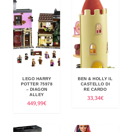
z
z
9
.
z
z
9
o
o
€
o
a
.
r
t
i
t
g
u
i
a
n
l
a
e
LEGO HARRY
BEN & HOLLY IL
POTTER 75978
CASTELLO DI
l
è
– DIAGON
RE CARDO
e
:
ALLEY
33,34
€
e
4
449,99
€
r
0
a
,
:
2