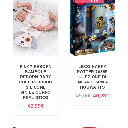
OFFERTA
o
o
r
a
i
t
g
t
i
u
n
a
a
l
l
e
e
è
PINKY REBORN
LEGO HARRY
BAMBOLE
POTTER 76385
e
:
REBORN BABY
– LEZIONE DI
r
4
DOLL MORBIDO
INCANTESIMI A
SILICONE
HOGWARTS
a
2
VINILE CORPO
I
I
49,00
€
40,28
€
:
3
REALISTICO
l
l
4
,
62,99
€
p
p
4
1
r
r
9
2
e
e
,
€