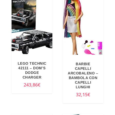
4
8
9
€
,
.
0
0
€
.
LEGO TECHNIC
BARBIE
42111 – DOM’S
CAPELLI
DODGE
ARCOBALENO –
CHARGER
BAMBOLA CON
CAPELLI
243,86
€
LUNGHI
32,15
€