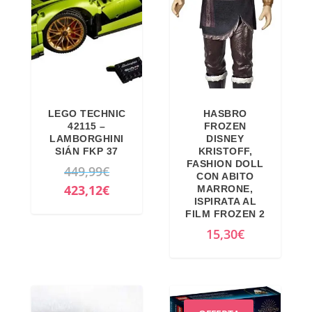
LEGO TECHNIC
HASBRO
42115 –
FROZEN
LAMBORGHINI
DISNEY
SIÁN FKP 37
KRISTOFF,
FASHION DOLL
I
449,99
€
CON ABITO
l
I
423,12
€
MARRONE,
ISPIRATA AL
p
l
FILM FROZEN 2
r
p
15,30
€
e
r
z
e
z
z
o
z