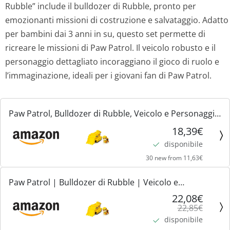
z
z
Rubble” include il bulldozer di Rubble, pronto per
emozionanti missioni di costruzione e salvataggio. Adatto
z
z
per bambini dai 3 anni in su, questo set permette di
o
o
ricreare le missioni di Paw Patrol. Il veicolo robusto e il
personaggio dettagliato incoraggiano il gioco di ruolo e
o
a
l’immaginazione, ideali per i giovani fan di Paw Patrol.
r
t
Paw Patrol, Bulldozer di Rubble, Veicolo e Personaggio
i
t
Rubble, Giochi Bambini, 3+ anni
18,39€
g
u
disponibile
i
a
30 new from 11,63€
n
l
Paw Patrol | Bulldozer di Rubble | Veicolo e
Personaggio Rubble | Giochi Bambini dai 3 Anni in su
22,08€
a
e
22,85€
disponibile