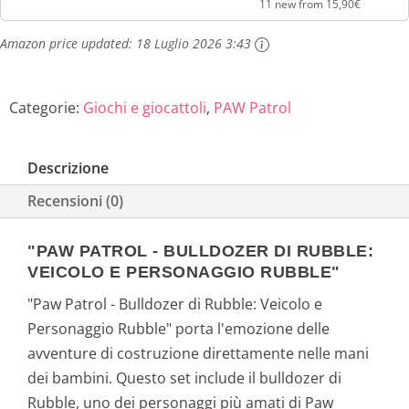
l
è
11 new from 15,90€
e
:
Amazon price updated:
18 Luglio 2026 3:43
e
2
Categorie:
Giochi e giocattoli
,
PAW Patrol
r
2
a
,
Descrizione
:
0
Recensioni (0)
2
8
"PAW PATROL - BULLDOZER DI RUBBLE:
VEICOLO E PERSONAGGIO RUBBLE"
2
€
"Paw Patrol - Bulldozer di Rubble: Veicolo e
,
.
Personaggio Rubble" porta l'emozione delle
avventure di costruzione direttamente nelle mani
8
dei bambini. Questo set include il bulldozer di
5
Rubble, uno dei personaggi più amati di Paw