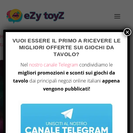
×
Home
/
Giochi e giocattoli
/
Giochi di società
/
Giochi da
VUOI ESSERE IL PRIMO A RICEVERE LE
tavolo
/ Ravensburger Alea – Council of Shadows
MIGLIORI OFFERTE SUI GIOCHI DA
TAVOLO?
Nel
nostro canale Telegram
condividiamo le
migliori promozioni e sconti sui giochi da
tavolo
dai principali negozi online italiani
appena
vengono pubblicati!