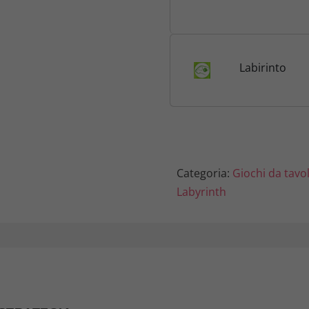
Tavolo, Da 2 
Giocatori, 7+
a
l
Labirinto
e
e
r
Categoria:
Giochi da tavo
a
Labyrinth
:
3
4
,