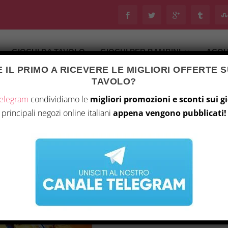
GIOCHI DA TAVOLO
GIOCHI PER BAMBINI
ACQU
 IL PRIMO A RICEVERE LE MIGLIORI OFFERTE S
Ultimo aggiornamento il 31 Luglio 2026 10:03
TAVOLO?
tà
/
Giochi da tavolo
/ Ravensburger – Labirinto
Telegram
condividiamo le
migliori promozioni e sconti sui g
principali negozi online italiani
appena vengono pubblicati!
RAVENSBURGER – L
I
34,99
€
22
l
ACQUISTA S
p