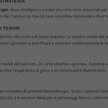
 STRATEGIA
9
rger
, dove intelligenza e colpo d'occhio sono essenziali per 
ri dai 7 anni in su che cercano una sfida stimolante e divert
9
€
I TESORI
birinto alla ricerca di tesori preziosi. Le tessere mobili del 
.
do i giocatori a pianificare e adattare continuamente le lo
e mobili del labirinto, 24 carte obiettivo «giorno», 4 pedine 
chire l'esperienza di gioco e incrementare il divertimento.
inea completa di prodotti Ravensburger. Scopri Labirinto Glo
ù piccoli, e le versioni dedicate ai personaggi famosi come H