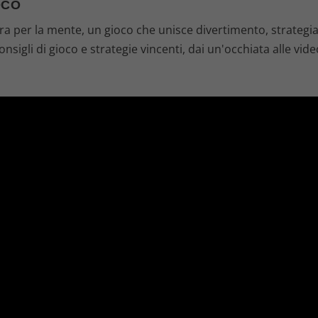
OCO
 per la mente, un gioco che unisce divertimento, strategia e
onsigli di gioco e strategie vincenti, dai un'occhiata alle vid