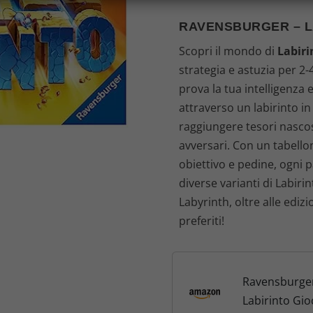
r
RAVENSBURGER – L
e
Scopri il mondo di
Labiri
z
strategia e astuzia per 2-4
prova la tua intelligenza 
z
attraverso un labirinto i
o
raggiungere tesori nascos
avversari. Con un tabellon
o
obiettivo e pedine, ogni p
diverse varianti di Labirin
r
Labyrinth, oltre alle ediz
i
preferiti!
g
i
Ravensburger
Labirinto Gi
n