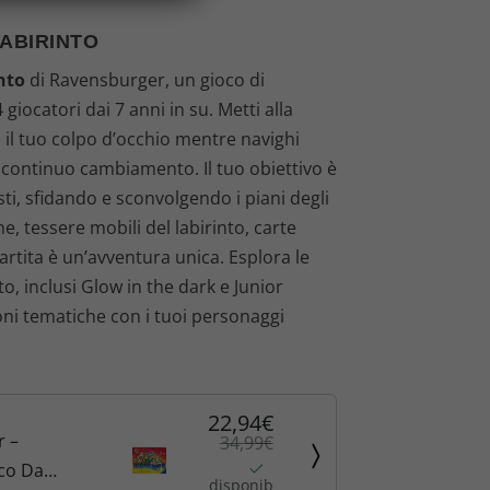
r
ABIRINTO
e
nto
di Ravensburger, un gioco di
z
 giocatori dai 7 anni in su. Metti alla
e il tuo colpo d’occhio mentre navighi
z
n continuo cambiamento. Il tuo obiettivo è
o
ti, sfidando e sconvolgendo i piani degli
e, tessere mobili del labirinto, carte
a
artita è un’avventura unica. Esplora le
to, inclusi Glow in the dark e Junior
t
ioni tematiche con i tuoi personaggi
t
u
22,94€
a
 –
34,99€
oco Da
l
disponib