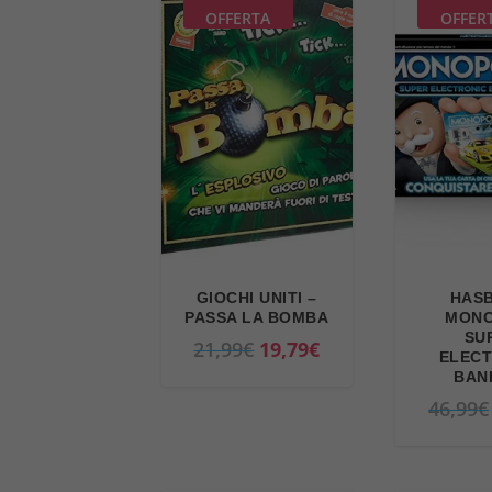
OFFERTA
OFFER
GIOCHI UNITI –
HASB
PASSA LA BOMBA
MONO
SU
I
I
21,99
€
19,79
€
ELECT
l
l
BAN
p
p
46,99
€
r
r
e
e