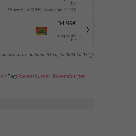
A 4
ile
33 new from 22,94€, 1 used from 22,71€
 Anni
e
34,99€
è
disponib
:
ile
2
Amazon price updated:
31 Luglio 2026 10:03
2
lo
Tag:
Ravensburger
,
Ravensburger
,
9
4
€
.