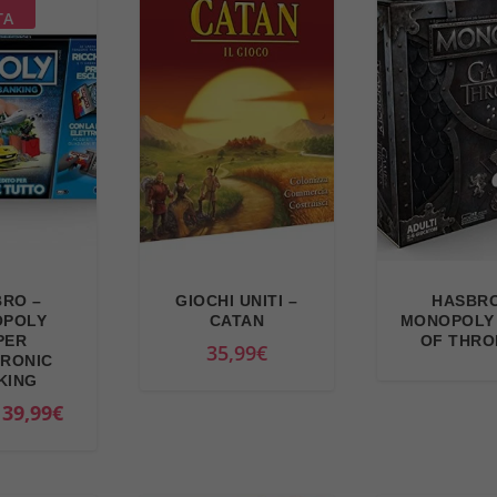
TA
RO –
GIOCHI UNITI –
HASBRO
POLY
CATAN
MONOPOLY
PER
OF THRO
35,99
€
RONIC
KING
I
I
39,99
€
l
l
p
p