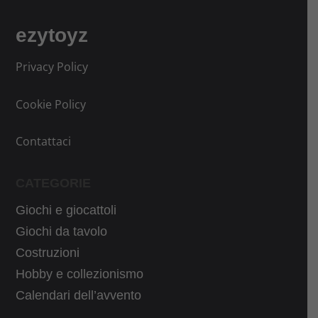
r
a
i
t
ezytoyz
g
t
i
u
Privacy Policy
n
a
a
l
Cookie Policy
l
e
e
è
Contattaci
e
:
r
2
CATEGORIE
a
9
Giochi e giocattoli
:
,
3
9
Giochi da tavolo
9
0
Costruzioni
,
€
Hobby e collezionismo
9
.
Calendari dell’avvento
0