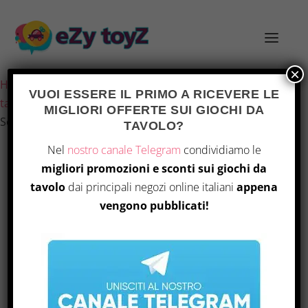
×
Home
/
Giochi e giocattoli
/
Giochi di società
/
Giochi da
VUOI ESSERE IL PRIMO A RICEVERE LE
tavolo
/ Red Glove – Detecteam Family: La Torta
MIGLIORI OFFERTE SUI GIOCHI DA
Scomparsa
TAVOLO?
Nel
nostro canale Telegram
condividiamo le
migliori promozioni e sconti sui giochi da
tavolo
dai principali negozi online italiani
appena
vengono pubblicati!