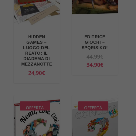
HIDDEN
EDITRICE
GAMES –
GIOCHI –
LUOGO DEL
SPQRISIKO!
REATO: IL
I
44,99
€
DIADEMA DI
l
I
34,90
€
MEZZANOTTE
p
l
24,90
€
r
p
e
r
z
e
z
z
OFFERTA
OFFERTA
o
z
o
o
r
a