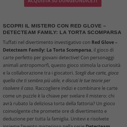
ACQUISTA SU DUNGEONDICE.IT
SCOPRI IL MISTERO CON RED GLOVE –
DETECTEAM FAMILY: LA TORTA SCOMPARSA
Tuffati nel divertimento investigativo con
Red Glove –
Detecteam Family: La Torta Scomparsa
, il gioco di
carte perfetto per giovani detective! Con personaggi
animali antropomorfi, questo gioco stimola la curiosità
e la collaborazione tra i giocatori.
Scegli due carte, gioca
quella che ti sembra più utile, e discuti le tue teorie per
risolvere il caso
. Raccogliere indizi e combinare le carte
come un puzzle è la chiave per svelare il mistero: chi
avrà rubato la deliziosa torta della fattoria? Un gioco
coinvolgente che promette ore di divertimento e
deduzione per tutta la famiglia. Unitevi e risolvete
insieme l’evento misterioso nella serie
Detecteam