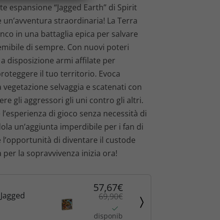
r
e espansione “Jagged Earth” di Spirit
e un’avventura straordinaria! La Terra
e
ianco in una battaglia epica per salvare
z
 temibile di sempre. Con nuovi poteri
 a disposizione armi affilate per
z
proteggere il tuo territorio. Evoca
o
la vegetazione selvaggia e scatenati con
re gli aggressori gli uni contro gli altri.
a
 l’esperienza di gioco senza necessità di
ola un’aggiunta imperdibile per i fan di
t
 l’opportunità di diventare il custode
t
ia per la sopravvivenza inizia ora!
u
57,67€
a
- Jagged
69,90€
l
disponib