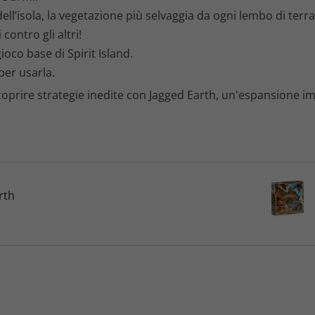
ell’isola, la vegetazione più selvaggia da ogni lembo di terra,
9
 contro gli altri!
0
ioco base di Spirit Island.
per usarla.
€
coprire strategie inedite con Jagged Earth, un'espansione imp
.
rth