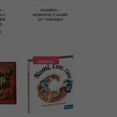
 –
HASBRO –
OLY
MONOPOLY GAME
ER
OF THRONES
S
€
OFFERTA