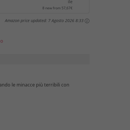
ile
8 new from 57,67€
e
Amazon price updated:
7 Agosto 2026 8:33
è
:
lo
5
7
,
ando le minacce più terribili con
6
7
€
.