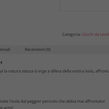
a
l
e
Categoria:
Giochi da tavo
e
ionali
Recensioni (0)
r
a
H
 la natura stessa si erge a difesa della vostra isola, affront
:
6
9
lvate l'isola dal peggior pericolo che abbia mai affrontato!
,
ve armi!