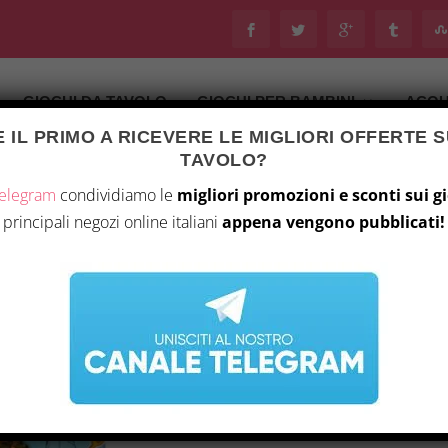
GIOCHI DA TAVOLO
GIOCHI PER BAMBINI
ACQU
 IL PRIMO A RICEVERE LE MIGLIORI OFFERTE S
Ultimo aggiornamento il 7 Agosto 2026 8:33
TAVOLO?
tà
/
Giochi da tavolo
/ Spirit Island – Jagged Earth
Telegram
condividiamo le
migliori promozioni e sconti sui g
principali negozi online italiani
appena vengono pubblicati!
SPIRIT ISLAND – J
I
69,90
€
57
l
ACQUISTA S
p