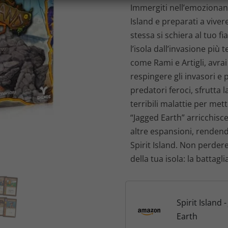
r
Immergiti nell’emozionant
Island e preparati a viver
e
stessa si schiera al tuo f
z
l’isola dall’invasione più
come Rami e Artigli, avrai
z
respingere gli invasori e 
o
predatori feroci, sfrutta 
terribili malattie per mette
o
“Jagged Earth” arricchisce
altre espansioni, rendend
r
Spirit Island. Non perdere
i
della tua isola: la battagl
g
i
Spirit Island 
Earth
n