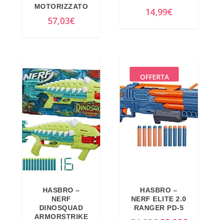
l
è
l
è
MOTORIZZATO
14,99
€
e
:
e
:
57,03
€
e
4
e
2
r
6
r
8
a
,
a
,
:
1
:
0
OFFERTA
5
0
3
2
9
€
1
€
,
.
,
.
9
9
9
9
€
€
.
.
HASBRO –
HASBRO –
NERF
NERF ELITE 2.0
DINOSQUAD
RANGER PD-5
ARMORSTRIKE