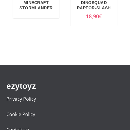
MINECRAFT
DINOSQUAD
e
2
STORMLANDER
RAPTOR-SLASH
r
2
18,90
€
a
,
:
0
2
0
4
€
,
.
9
9
€
.
ezytoyz
Privacy Policy
Cookie Policy
Contattaci