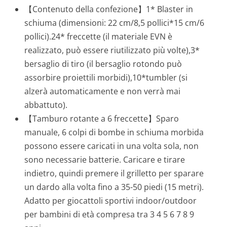
【Contenuto della confezione】1* Blaster in
schiuma (dimensioni: 22 cm/8,5 pollici*15 cm/6
pollici).24* freccette (il materiale EVN è
realizzato, può essere riutilizzato più volte),3*
bersaglio di tiro (il bersaglio rotondo può
assorbire proiettili morbidi),10*tumbler (si
alzerà automaticamente e non verrà mai
abbattuto).
【Tamburo rotante a 6 freccette】Sparo
manuale, 6 colpi di bombe in schiuma morbida
possono essere caricati in una volta sola, non
sono necessarie batterie. Caricare e tirare
indietro, quindi premere il grilletto per sparare
un dardo alla volta fino a 35-50 piedi (15 metri).
Adatto per giocattoli sportivi indoor/outdoor
per bambini di età compresa tra 3 4 5 6 7 8 9