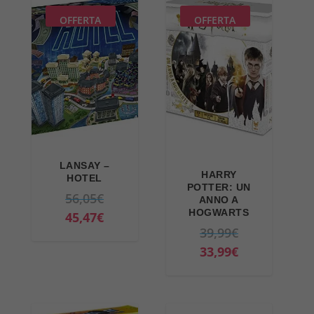
OFFERTA
OFFERTA
LANSAY –
HARRY
HOTEL
POTTER: UN
I
56,05
€
ANNO A
HOGWARTS
l
I
45,47
€
I
39,99
€
p
l
l
I
33,99
€
r
p
p
l
e
r
r
p
z
e
e
r
z
z