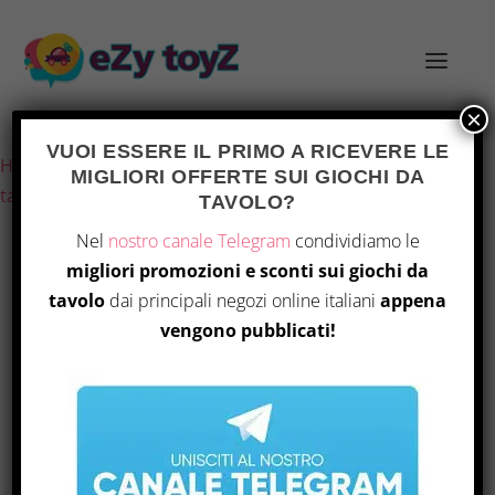
×
Ultimo aggiornamento il 7 Agosto 2026 9:43
VUOI ESSERE IL PRIMO A RICEVERE LE
Home
/
Giochi e giocattoli
/
Giochi di società
/
Giochi da
MIGLIORI OFFERTE SUI GIOCHI DA
tavolo
/ Tapestry: Plans & Ploys Expansion
TAVOLO?
Nel
nostro canale Telegram
condividiamo le
migliori promozioni e sconti sui giochi da
tavolo
dai principali negozi online italiani
appena
vengono pubblicati!