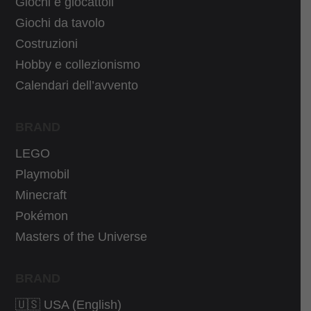
Giochi e giocattoli
:
,
4
7
4
9
,
€
Giochi da tavolo
6
9
9
.
Costruzioni
,
€
9
Hobby e collezionismo
9
.
€
Calendari dell’avvento
9
.
€
BRAND
.
LEGO
Playmobil
Minecraft
Pokémon
Masters of the Universe
BRAND
🇺🇸 USA (English)