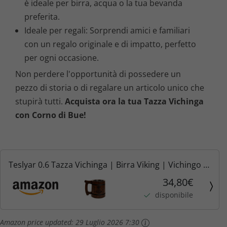
è ideale per birra, acqua o la tua bevanda
preferita.
Ideale per regali: Sorprendi amici e familiari
con un regalo originale e di impatto, perfetto
per ogni occasione.
Non perdere l'opportunità di possedere un
pezzo di storia o di regalare un articolo unico che
stupirà tutti.
Acquista ora la tua Tazza Vichinga
con Corno di Bue!
Teslyar 0.6 Tazza Vichinga | Birra Viking | Vichingo |
Boccale birra in legno vichingo | Regalo Uomo |
34,80€
Regalo Natale Uomo | Boccale birra in legno |
disponibile
Boccale...
Amazon price updated:
29 Luglio 2026 7:30