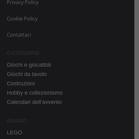
Privacy Policy
a
l
n
a
l
e
a
l
Cookie Policy
e
è
l
e
e
:
e
è
Contattaci
r
1
e
:
a
9
r
1
CATEGORIE
:
,
a
9
2
9
Giochi e giocattoli
:
,
5
9
2
7
Giochi da tavolo
,
€
1
9
Costruzioni
9
.
,
€
Hobby e collezionismo
9
9
.
Calendari dell’avvento
€
9
.
€
BRAND
.
LEGO