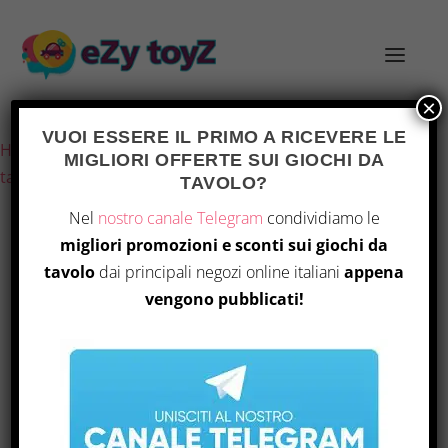
×
Ultimo aggiornamento il 29 Luglio 2026 7:30
VUOI ESSERE IL PRIMO A RICEVERE LE
Home
/
Giochi e giocattoli
/
Giochi di società
/
Giochi da
MIGLIORI OFFERTE SUI GIOCHI DA
tavolo
/ Tazza Vichinga con Corno di Bue – Con Supporto
TAVOLO?
Nel
nostro canale Telegram
condividiamo le
migliori promozioni e sconti sui giochi da
tavolo
dai principali negozi online italiani
appena
vengono pubblicati!