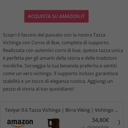
ACQUISTA SU AMAZON.IT
Scopri il fascino del passato con la nostra Tazza
Vichinga con Corno di Bue, completa di supporto.
Realizzata con autentici corni di bue, questa tazza unica
è perfetta per gli amanti della storia e delle tradizioni
nordiche. Sorseggia la tua bevanda preferita e sentiti
come un vero vichingo. Il supporto incluso garantisce
stabilità e un tocco di eleganza rustica. Aggiungi un
pezzo di storia al tuo quotidiano!
Teslyar 0.6 Tazza Vichinga | Birra Viking | Vichingo |
Boccale birra in legno vichingo | Regalo Uomo |
34,80€
Regalo Natale Uomo | Boccale birra in legno |
disponibile