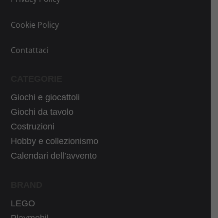
n
a
n
a
a
l
a
l
Cookie Policy
l
e
l
e
e
è
e
è
Contattaci
e
:
e
:
r
4
r
2
CATEGORIE
a
5
a
4
:
,
Giochi e giocattoli
:
,
5
4
3
9
Giochi da tavolo
6
7
1
0
Costruzioni
,
€
,
€
Hobby e collezionismo
0
.
9
.
Calendari dell’avvento
5
9
€
€
.
BRAND
.
LEGO