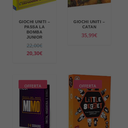
GIOCHI UNITI –
GIOCHI UNITI –
PASSA LA
CATAN
BOMBA
35,99
€
JUNIOR
I
22,00
€
l
I
20,30
€
p
l
r
p
e
r
z
e
OFFERTA
OFFERTA
z
z
o
z
o
o
r
a
i
t