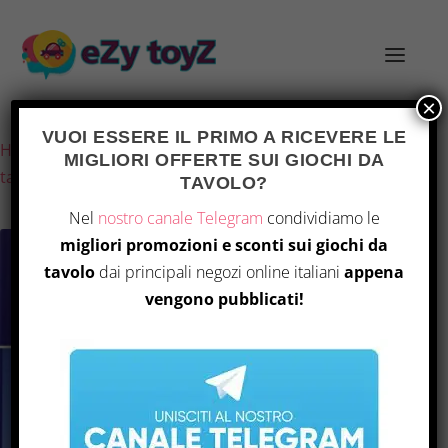
×
Ultimo aggiornamento il 6 Agosto 2026 6:57
VUOI ESSERE IL PRIMO A RICEVERE LE
Home
/
Giochi e giocattoli
/
Giochi di società
/
Giochi da
MIGLIORI OFFERTE SUI GIOCHI DA
tavolo
/ Teotihuacan
TAVOLO?
Nel
nostro canale Telegram
condividiamo le
migliori promozioni e sconti sui giochi da
tavolo
dai principali negozi online italiani
appena
vengono pubblicati!