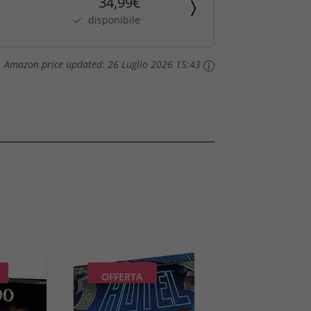
34,99€
disponibile
Amazon price updated:
26 Luglio 2026 15:43
OFFERTA