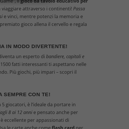
Game”, il
gioco da tavolo educativo per
a viaggiare attraverso i continenti!
Passa
si
e vinci, mentre potenzi la memoria e
remiato gioco allena il cervello e regala
A IN MODO DIVERTENTE!
 diventa un esperto di
bandiere, capitali e
e 1500 fatti interessanti ti aspettano nelle
o. Più giochi, più impari – scopri il
A SEMPRE CON TE!
 5 giocatori, è l’ideale da portare in
agli 8 ai 12 anni
e pensato anche per
è eccellente per appassionati di
. Usa le carte anche come
flash card
per