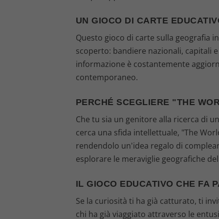
UN GIOCO DI CARTE EDUCATIV
Questo gioco di carte sulla geografia i
scoperto: bandiere nazionali, capitali e
informazione è costantemente aggiorn
contemporaneo.
PERCHÉ SCEGLIERE "THE WO
Che tu sia un genitore alla ricerca di 
cerca una sfida intellettuale, "The Wor
rendendolo un'idea regalo di compleann
esplorare le meraviglie geografiche de
IL GIOCO EDUCATIVO CHE FA P
Se la curiosità ti ha già catturato, ti i
chi ha già viaggiato attraverso le ent