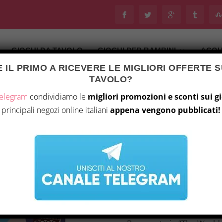
GIOCHI DA TAVOLO
GIOCHI PER BAMBINI
ACQU
 IL PRIMO A RICEVERE LE MIGLIORI OFFERTE S
Ultimo aggiornamento il 26 Luglio 2026 15:43
TAVOLO?
tà
/
Giochi da tavolo
/ The World Game – Educazione alla Ge
Telegram
condividiamo le
migliori promozioni e sconti sui g
principali negozi online italiani
appena vengono pubblicati!
THE WORLD GAME –
34,99
€
SCOPRI IL MONDO C
TAVOLO!