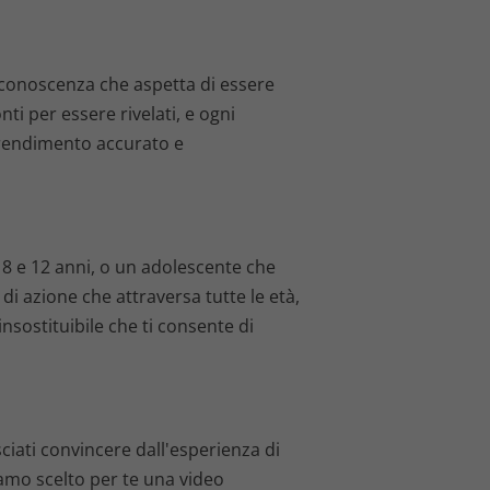
i conoscenza che aspetta di essere
ti per essere rivelati, e ogni
prendimento accurato e
 8 e 12 anni, o un adolescente che
i azione che attraversa tutte le età,
sostituibile che ti consente di
asciati convincere dall'esperienza di
amo scelto per te una video