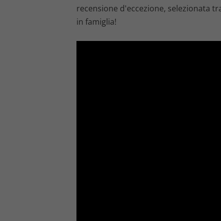
recensione d'eccezione, selezionata tra 
in famiglia!