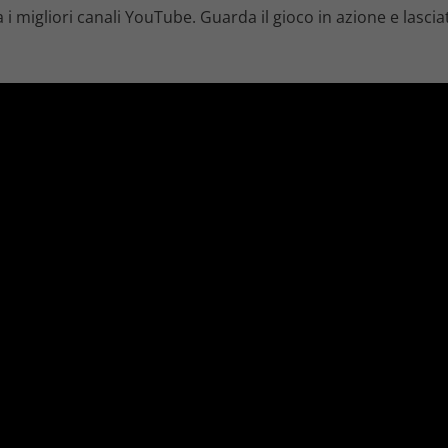
i migliori canali YouTube. Guarda il gioco in azione e lascia