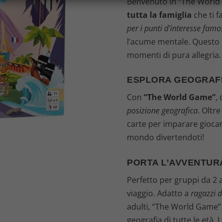
Benvenuto in “The World 
tutta la famiglia
che ti f
per i punti d’interesse famo
l’acume mentale. Questo p
momenti di pura allegria.
ESPLORA GEOGRAFI
Con
“The World Game”
,
posizione geografica
. Oltr
carte per imparare giocand
mondo divertendoti!
PORTA L’AVVENTUR
Perfetto per gruppi da 2 a
viaggio. Adatto a
ragazzi d
adulti, “The World Game” 
geografia di tutte le età