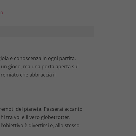
astico Gioco
r
lo
ioia e conoscenza in ogni partita.
un gioco, ma una porta aperta sul
premiato che abbraccia il
 remoti del pianeta. Passerai accanto
i tra voi è il vero globetrotter.
biettivo è divertirsi e, allo stesso