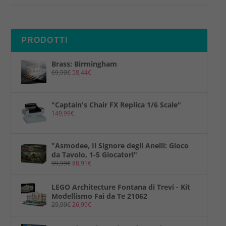
PRODOTTI
Brass: Birmingham
69,90
€
58,44
€
"Captain's Chair FX Replica 1/6 Scale"
149,99
€
"Asmodee, Il Signore degli Anelli: Gioco
da Tavolo, 1-5 Giocatori"
99,99
€
88,91
€
LEGO Architecture Fontana di Trevi - Kit
Modellismo Fai da Te 21062
29,99
€
26,99
€