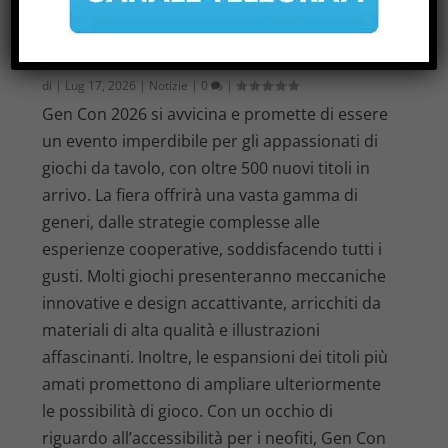
GIOCHI DA TAVOLO PIÙ ATTESI DI
GEN CON 2026
di
|
Lug 17, 2026
|
Notizie
|
0
|
Gen Con 2026 si avvicina e promette di essere
un evento imperdibile per gli appassionati di
giochi da tavolo, con oltre 500 nuovi titoli in
arrivo. La fiera offrirà una vasta gamma di
generi, dalle strategie complesse alle
esperienze cooperative, soddisfacendo tutti i
gusti. Molti giochi presenteranno meccaniche
innovative e design accattivante, arricchiti da
materiali di alta qualità e illustrazioni
affascinanti. Inoltre, le espansioni dei titoli più
amati promettono di ampliare ulteriormente
le possibilità di gioco. Con un occhio di
riguardo all’accessibilità per i neofiti, Gen Con