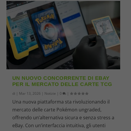
UN NUOVO CONCORRENTE DI EBAY
PER IL MERCATO DELLE CARTE TCG
di
|
Mar 13, 2026
|
Notizie
|
0
|
Una nuova piattaforma sta rivoluzionando il
mercato delle carte Pokémon ungraded,
offrendo un’alternativa sicura e senza stress a
eBay. Con un’interfaccia intuitiva, gli utenti