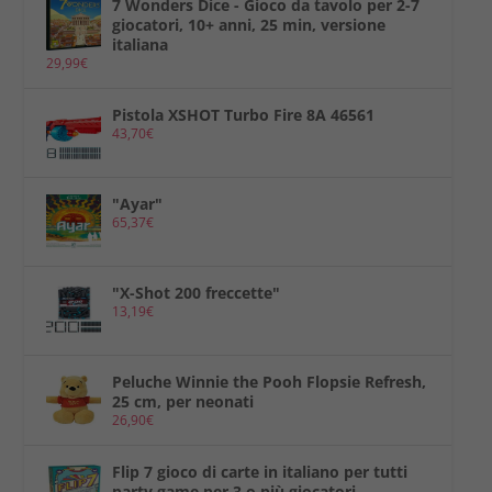
7 Wonders Dice - Gioco da tavolo per 2-7
giocatori, 10+ anni, 25 min, versione
italiana
29,99
€
Pistola XSHOT Turbo Fire 8A 46561
43,70
€
"Ayar"
65,37
€
"X-Shot 200 freccette"
13,19
€
Peluche Winnie the Pooh Flopsie Refresh,
25 cm, per neonati
26,90
€
Flip 7 gioco di carte in italiano per tutti
party game per 3 o più giocatori