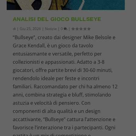
ANALISI DEL GIOCO BULLSEYE
di
|
Giu 25, 2026
|
Notizie
|
0
|
“Bullseye”, creato dai designer Mike Belsole e
Grace Kendall, è un gioco da tavolo
entusiasmante e versatile, perfetto per
collezionisti e appassionati. Adatto a 3-8
giocatori, offre partite brevi di 30-60 minuti,
rendendolo ideale per feste e incontri
familiari. Raccomandato per chi ha almeno 12
anni, combina strategia e bluff, stimolando
astuzia e velocità di pensiero. Con
componenti di alta qualità e un design
accattivante, “Bullseye” cattura l’attenzione e
favorisce l’interazione tra i partecipanti. Ogni
partita è un mix di competizione e