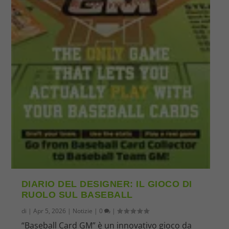
DIARIO DEL DESIGNER: IL GIOCO DI
RUOLO SUL BASEBALL
di
|
Apr 5, 2026
|
Notizie
|
0
|
“Baseball Card GM” è un innovativo gioco da