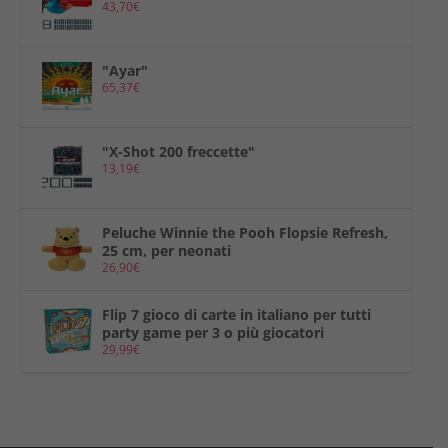
43,70
€
"Ayar"
65,37
€
"X-Shot 200 freccette"
13,19
€
Peluche Winnie the Pooh Flopsie Refresh,
25 cm, per neonati
26,90
€
Flip 7 gioco di carte in italiano per tutti
party game per 3 o più giocatori
29,99
€