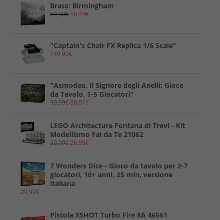
Brass: Birmingham
69,90
€
58,44
€
"Captain's Chair FX Replica 1/6 Scale"
149,99
€
"Asmodee, Il Signore degli Anelli: Gioco
da Tavolo, 1-5 Giocatori"
99,99
€
88,91
€
LEGO Architecture Fontana di Trevi - Kit
Modellismo Fai da Te 21062
29,99
€
26,99
€
7 Wonders Dice - Gioco da tavolo per 2-7
giocatori, 10+ anni, 25 min, versione
italiana
29,99
€
Pistola XSHOT Turbo Fire 8A 46561