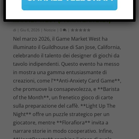
FOCUS SUI GIOCHI INDIE: GAME
MARKET WEST (PRIMAVERA 2026)
di
|
Giu 6, 2026
|
Notizie
|
0
|
Nel marzo 2026, il Game Market West ha
illuminato il Guildhouse di San Jose, California,
celebrando il talento dei designer di giochi da
tavolo indipendenti. Questo evento ha messo
in mostra una gamma entusiasmante di
creazioni, come l’**Anti-Anxiety Card Game**,
che promuove la consapevolezza, e **Barista
of the Month**, un frenetico gioco di carte
sulla preparazione del caffè. **Light Up The
Night** offre un puzzle strategico per un
giocatore, mentre **Florafiora** invita a
narrare storie in modo cooperativo. Infine,