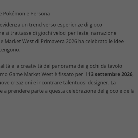
ome Pokémon e Persona
n evidenza un trend verso esperienze di gioco
 si trattasse di giochi veloci per feste, narrazione
me Market West di Primavera 2026 ha celebrato le idee
stengono.
lità e la creatività del panorama dei giochi da tavolo
imo Game Market West è fissato per il
13 settembre 2026
,
ove creazioni e incontrare talentuosi designer. La
e a prendere parte a questa celebrazione del gioco e della