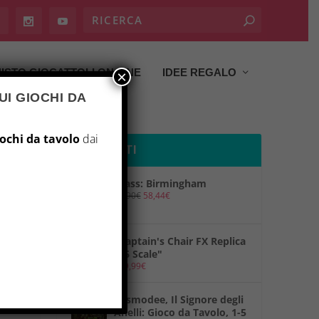
ISTO GIOCATTOLI ON LINE
IDEE REGALO
×
UI GIOCHI DA
iochi da tavolo
dai
PRODOTTI
Brass: Birmingham
69,90
€
58,44
€
"Captain's Chair FX Replica
1/6 Scale"
149,99
€
"Asmodee, Il Signore degli
Anelli: Gioco da Tavolo, 1-5