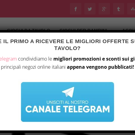
GIOCHI DA TAVOLO
GIOCHI PER BAMBINI
ACQU
 IL PRIMO A RICEVERE LE MIGLIORI OFFERTE S
TAVOLO?
Telegram
condividiamo le
migliori promozioni e sconti sui g
principali negozi online italiani
appena vengono pubblicati!
: GAME MARKET WEST (PRIMAVERA 2026)
 6, 2026
|
Notizie
|
0
|