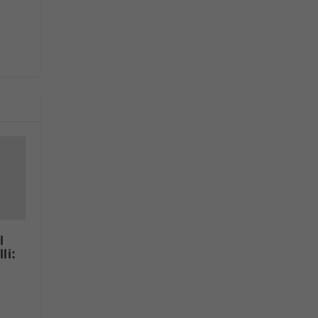
l
li: