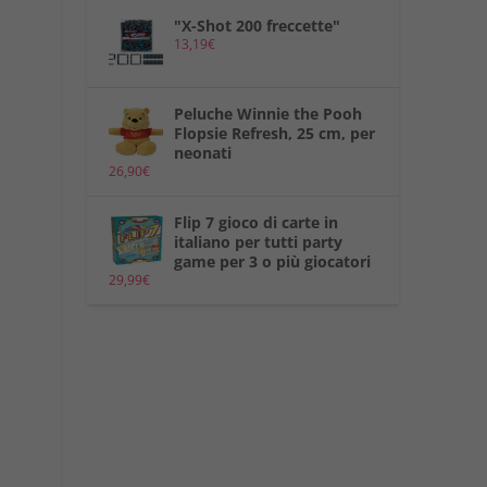
"X-Shot 200 freccette"
13,19
€
Peluche Winnie the Pooh
Flopsie Refresh, 25 cm, per
neonati
26,90
€
Flip 7 gioco di carte in
italiano per tutti party
game per 3 o più giocatori
29,99
€