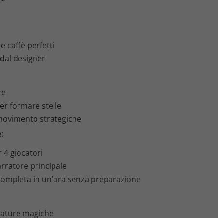
e caffè perfetti
 dal designer
re
er formare stelle
i movimento strategiche
e
:
 4 giocatori
arratore principale
completa in un’ora senza preparazione
reature magiche