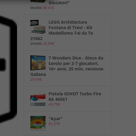
Giocatori"
99,99
€
88,91
€
LEGO Architecture
Fontana di Trevi - Kit
Modellismo Fai da Te
21062
29,99
€
26,99
€
7 Wonders Dice - Gioco da
tavolo per 2-7 giocatori,
10+ anni, 25 min, versione
italiana
29,99
€
Pistola XSHOT Turbo Fire
8A 46561
43,70
€
"Ayar"
65,37
€