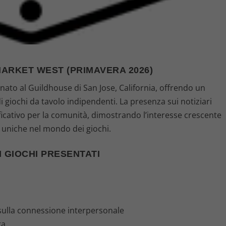
MARKET WEST (PRIMAVERA 2026)
ato al Guildhouse di San Jose, California, offrendo un
 giochi da tavolo indipendenti. La presenza sui notiziari
icativo per la comunità, dimostrando l’interesse crescente
e uniche nel mondo dei giochi.
I GIOCHI PRESENTATI
 sulla connessione interpersonale
ra