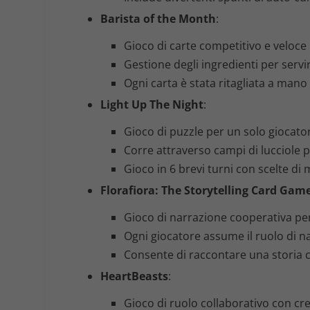
Barista of the Month
:
Gioco di carte competitivo e veloce
Gestione degli ingredienti per servir
Ogni carta è stata ritagliata a mano
Light Up The Night
:
Gioco di puzzle per un solo giocato
Corre attraverso campi di lucciole p
Gioco in 6 brevi turni con scelte d
Florafiora: The Storytelling Card Gam
Gioco di narrazione cooperativa per
Ogni giocatore assume il ruolo di n
Consente di raccontare una storia 
HeartBeasts
:
Gioco di ruolo collaborativo con c