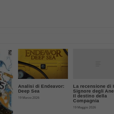
La recensione di I
Analisi di Endeavor:
Signore degli Anel
Deep Sea
Il destino della
19 Marzo 2026
Compagnia
19 Maggio 2026