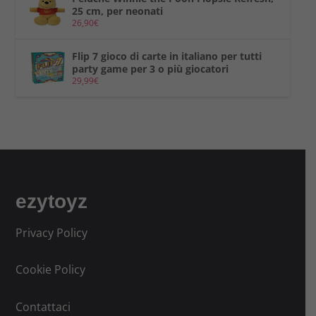
25 cm, per neonati
26,90
€
Flip 7 gioco di carte in italiano per tutti
party game per 3 o più giocatori
29,99
€
ezytoyz
Privacy Policy
Cookie Policy
Contattaci