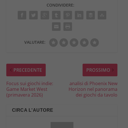
CONDIVIDERE:
VALUTARE:
PRECEDENTE
PROSSIMO
Focus sui giochi indie:
analisi di Phoenix New
Game Market West
Horizon nel panorama
(primavera 2026)
dei giochi da tavolo
CIRCA L'AUTORE