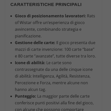
CARATTERISTICHE PRINCIPALI
Gioco di posizionamento lavoratori:
Rats
of Wistar
offre un’esperienza di gioco
avvincente, combinando strategia e
pianificazione.
Gestione delle carte:
Il gioco presenta due
mazzi di carte invenzione: 100 carte “base”
e 80 carte “avanzate”, tutte diverse tra loro.
Icone di abilità:
Le carte sono
contrassegnate da una delle cinque icone
di abilità: Intelligenza, Agilità, Resistenza,
Percezione e Forza, mentre alcune non
hanno alcun tag.
Punteggio:
La maggior parte delle carte
conferisce punti positivi alla fine del gioco,
con alcune che possono comportare