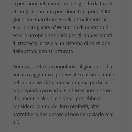
si posizioni nel panorama dei giochi da tavolo
strategici. Con una posizione tra i primi 1000
giochi su BoardGameGeek (attualmente al
930° posto),
Rats of Wistar
ha dimostrato di
essere un’opzione solida per gli appassionati
di strategia, grazie a un sistema di selezione
delle azioni ben strutturato.
Nonostante la sua popolarità, il gioco non ha
ancora raggiunto il potenziale massimo; molti
nel suo network lo conoscono, ma pochi si
sono spinti a provarlo. È interessante notare
che, mentre alcuni giocatori potrebbero
considerarlo uno dei loro preferiti, altri
potrebbero desiderare di non incrociarlo mai
più.