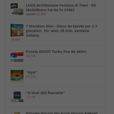
LEGO Architecture Fontana di Trevi - Kit
Modellismo Fai da Te 21062
29,99
€
26,99
€
7 Wonders Dice - Gioco da tavolo per 2-7
giocatori, 10+ anni, 25 min, versione
italiana
29,99
€
Pistola XSHOT Turbo Fire 8A 46561
43,70
€
"Ayar"
65,37
€
"X-Shot 200 freccette"
13,19
€
Peluche Winnie the Pooh Flopsie Refresh,