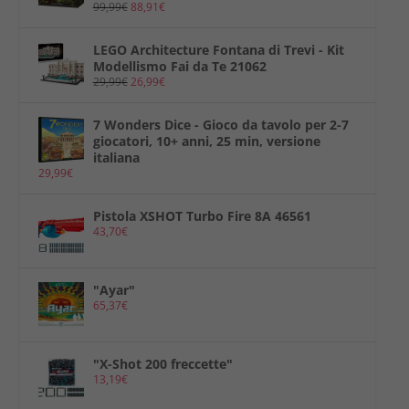
99,99
€
88,91
€
LEGO Architecture Fontana di Trevi - Kit
Modellismo Fai da Te 21062
29,99
€
26,99
€
7 Wonders Dice - Gioco da tavolo per 2-7
giocatori, 10+ anni, 25 min, versione
italiana
29,99
€
Pistola XSHOT Turbo Fire 8A 46561
43,70
€
"Ayar"
65,37
€
"X-Shot 200 freccette"
13,19
€