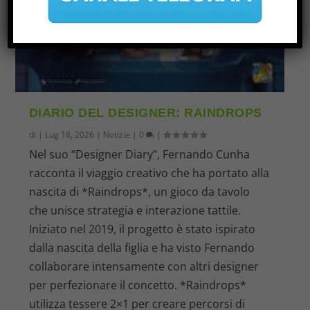
DIARIO DEL DESIGNER: RAINDROPS
di
|
Lug 18, 2026
|
Notizie
|
0
|
Nel suo “Designer Diary”, Fernando Cunha
racconta il viaggio creativo che ha portato alla
nascita di *Raindrops*, un gioco da tavolo
che unisce strategia e interazione tattile.
Iniziato nel 2019, il progetto è stato ispirato
dalla nascita della figlia e ha visto Fernando
collaborare intensamente con altri designer
per perfezionare il concetto. *Raindrops*
utilizza tessere 2×1 per creare percorsi di