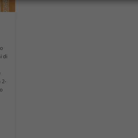
so
i di
e
 2-
no