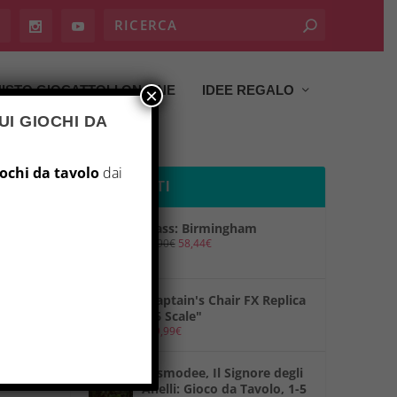
ISTO GIOCATTOLI ON LINE
IDEE REGALO
×
UI GIOCHI DA
iochi da tavolo
dai
PRODOTTI
Brass: Birmingham
69,90
€
58,44
€
"Captain's Chair FX Replica
1/6 Scale"
149,99
€
"Asmodee, Il Signore degli
Anelli: Gioco da Tavolo, 1-5