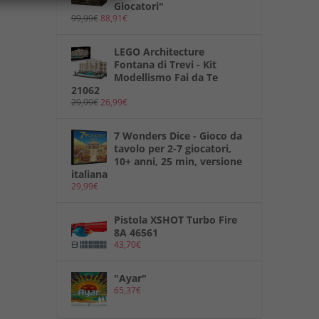
Giocatori"
99,99
€
88,91
€
LEGO Architecture
Fontana di Trevi - Kit
Modellismo Fai da Te
21062
29,99
€
26,99
€
7 Wonders Dice - Gioco da
tavolo per 2-7 giocatori,
10+ anni, 25 min, versione
italiana
29,99
€
Pistola XSHOT Turbo Fire
8A 46561
43,70
€
"Ayar"
65,37
€