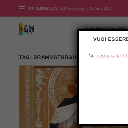
DI TENDENZA:
100 idee regalo Befana 2024
GIOCHI DI SOCIETÀ
VUOI ESSERE
Nel
nostro canale 
TAG:
DRAMMATURGHI