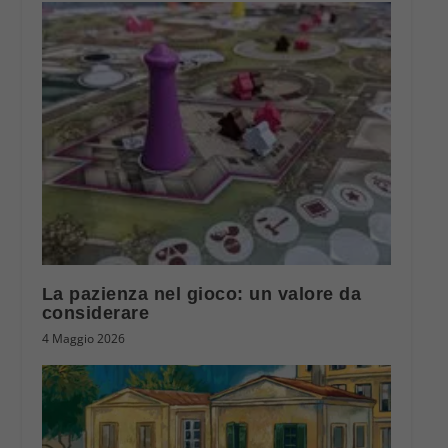
La pazienza nel gioco: un valore da
considerare
4 Maggio 2026