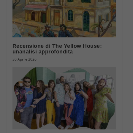
Recensione di The Yellow House:
unanalisi approfondita
30 Aprile 2026