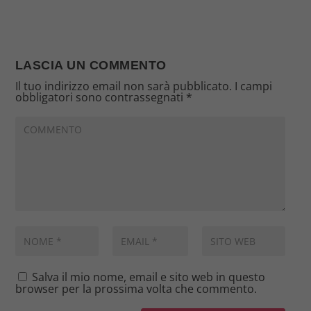
LASCIA UN COMMENTO
Il tuo indirizzo email non sarà pubblicato.
I campi
obbligatori sono contrassegnati
*
Salva il mio nome, email e sito web in questo
browser per la prossima volta che commento.