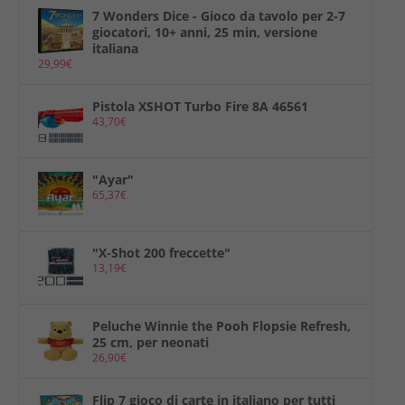
7 Wonders Dice - Gioco da tavolo per 2-7
giocatori, 10+ anni, 25 min, versione
italiana
29,99
€
Pistola XSHOT Turbo Fire 8A 46561
43,70
€
"Ayar"
65,37
€
"X-Shot 200 freccette"
13,19
€
Peluche Winnie the Pooh Flopsie Refresh,
25 cm, per neonati
26,90
€
Flip 7 gioco di carte in italiano per tutti