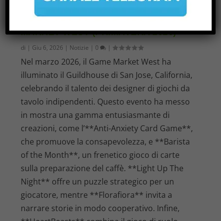
FOCUS SUI GIOCHI INDIE: GAME
MARKET WEST (PRIMAVERA 2026)
di
|
Giu 6, 2026
|
Notizie
|
0
|
Nel marzo 2026, il Game Market West ha
illuminato il Guildhouse di San Jose, California,
celebrando il talento dei designer di giochi da
tavolo indipendenti. Questo evento ha messo
in mostra una gamma entusiasmante di
creazioni, come l’**Anti-Anxiety Card Game**,
che promuove la consapevolezza, e **Barista
of the Month**, un frenetico gioco di carte
sulla preparazione del caffè. **Light Up The
Night** offre un puzzle strategico per un
giocatore, mentre **Florafiora** invita a
narrare storie in modo cooperativo. Infine,