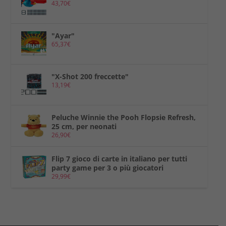
43,70
€
"Ayar"
65,37
€
"X-Shot 200 freccette"
13,19
€
Peluche Winnie the Pooh Flopsie Refresh,
25 cm, per neonati
26,90
€
Flip 7 gioco di carte in italiano per tutti
party game per 3 o più giocatori
29,99
€