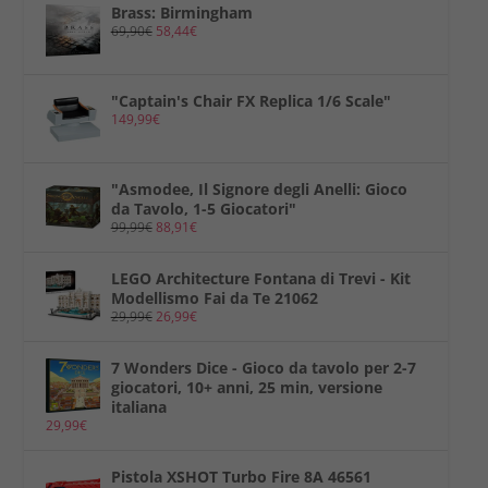
Brass: Birmingham
69,90
€
58,44
€
"Captain's Chair FX Replica 1/6 Scale"
149,99
€
"Asmodee, Il Signore degli Anelli: Gioco
da Tavolo, 1-5 Giocatori"
99,99
€
88,91
€
LEGO Architecture Fontana di Trevi - Kit
Modellismo Fai da Te 21062
29,99
€
26,99
€
7 Wonders Dice - Gioco da tavolo per 2-7
giocatori, 10+ anni, 25 min, versione
italiana
29,99
€
Pistola XSHOT Turbo Fire 8A 46561