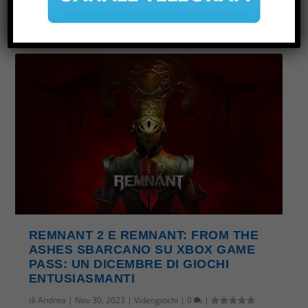
REMNANT 2 E REMNANT: FROM THE
ASHES SBARCANO SU XB...
REMNANT 2 E REMNANT: FROM THE
ASHES SBARCANO SU XBOX GAME
PASS: UN DICEMBRE DI GIOCHI
ENTUSIASMANTI
di
Andrea
|
Nov 30, 2023
|
Videogiochi
|
0
|