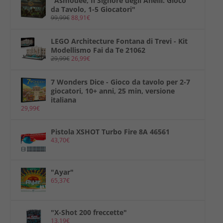
"Asmodee, Il Signore degli Anelli: Gioco
da Tavolo, 1-5 Giocatori"
99,99
€
88,91
€
LEGO Architecture Fontana di Trevi - Kit
Modellismo Fai da Te 21062
29,99
€
26,99
€
7 Wonders Dice - Gioco da tavolo per 2-7
giocatori, 10+ anni, 25 min, versione
italiana
29,99
€
Pistola XSHOT Turbo Fire 8A 46561
43,70
€
"Ayar"
65,37
€
"X-Shot 200 freccette"
13,19
€