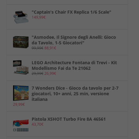
"Captain's Chair FX Replica 1/6 Scale"
149,99
€
"Asmodee, Il Signore degli Anelli: Gioco
da Tavolo, 1-5 Giocatori"
99,99
€
88,91
€
LEGO Architecture Fontana di Trevi - Kit
Modellismo Fai da Te 21062
29,99
€
26,99
€
7 Wonders Dice - Gioco da tavolo per 2-7
giocatori, 10+ anni, 25 min, versione
italiana
29,99
€
Pistola XSHOT Turbo Fire 8A 46561
43,70
€