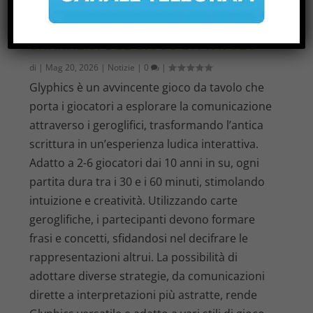
RECENSIONE DI GLYPHICS:
UNANALISI DEL GIOCO DA TAVOLO
di
|
Mag 20, 2026
|
Notizie
|
0
|
Glyphics è un avvincente gioco da tavolo che
porta i giocatori a esplorare la comunicazione
attraverso i geroglifici, trasformando l’antica
scrittura in un’esperienza ludica interattiva.
Adatto a 2-6 giocatori dai 10 anni in su, ogni
partita dura tra i 30 e i 60 minuti, stimolando
intuizione e creatività. Utilizzando carte
geroglifiche, i partecipanti devono formare
frasi e concetti, sfidandosi nel decifrare le
rappresentazioni altrui. La possibilità di
adottare diverse strategie, da comunicazioni
dirette a interpretazioni più astratte, rende