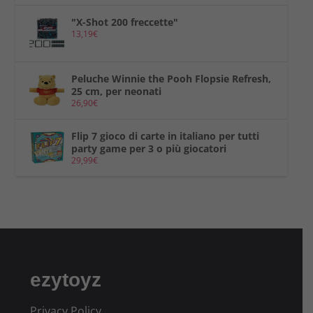
"X-Shot 200 freccette"
13,19
€
Peluche Winnie the Pooh Flopsie Refresh,
25 cm, per neonati
26,90
€
Flip 7 gioco di carte in italiano per tutti
party game per 3 o più giocatori
29,99
€
ezytoyz
Privacy Policy