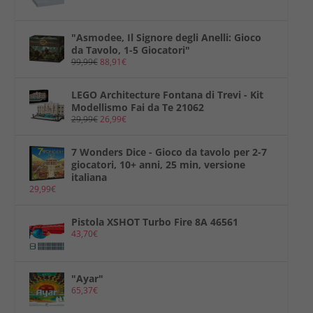
"Asmodee, Il Signore degli Anelli: Gioco
da Tavolo, 1-5 Giocatori"
99,99
€
88,91
€
LEGO Architecture Fontana di Trevi - Kit
Modellismo Fai da Te 21062
29,99
€
26,99
€
7 Wonders Dice - Gioco da tavolo per 2-7
giocatori, 10+ anni, 25 min, versione
italiana
29,99
€
Pistola XSHOT Turbo Fire 8A 46561
43,70
€
"Ayar"
65,37
€