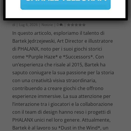
BARTEK JĘDRZEJEWSKI E IL SUO
LAVORO CON PHALANX
di
|
Lug 6, 2026
|
Notizie
|
0
|
In questo articolo, esploriamo il talento di
Bartek Jędrzejewski, Art Director e illustratore
di PHALANX, noto per i suoi giochi storici
come *Purple Haze* e *Successors*. Con
un’esperienza che risale al 2015, Bartek ha
saputo coniugare la sua passione per la storia
con una creatività visiva straordinaria,
contribuendo a creare giochi che offrono
esperienze immersive. La sua attenzione per
l’interazione tra i giocatori e la collaborazione
con il team di design hanno reso i progetti di
PHALANX unici nel loro genere. Attualmente,
Bartek è al lavoro su *Dust in the Wind*, un