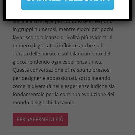
gioco cambiano radicalmente a seconda della
quantità di partecipanti. Maggiore interazione
sociale e strategie più complesse emergono
in gruppi numerosi, mentre giochi per pochi
favoriscono alleanze e rivalità più evidenti. Il
numero di giocatori influisce anche sulla
durata delle partite e sul bilanciamento del
gioco, rendendo ogni esperienza unica.
Questa conversazione offre spunti preziosi
per designer e appassionati, sottolineando
come la diversità nelle esperienze ludiche sia
fondamentale per la continua evoluzione del
mondo dei giochi da tavolo.
PER SAPERNE DI PIÙ