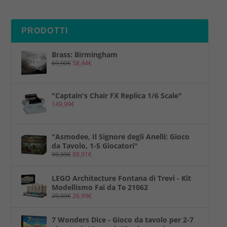
PRODOTTI
Brass: Birmingham
69,90
€
58,44
€
"Captain's Chair FX Replica 1/6 Scale"
149,99
€
"Asmodee, Il Signore degli Anelli: Gioco
da Tavolo, 1-5 Giocatori"
99,99
€
88,91
€
LEGO Architecture Fontana di Trevi - Kit
Modellismo Fai da Te 21062
29,99
€
26,99
€
7 Wonders Dice - Gioco da tavolo per 2-7