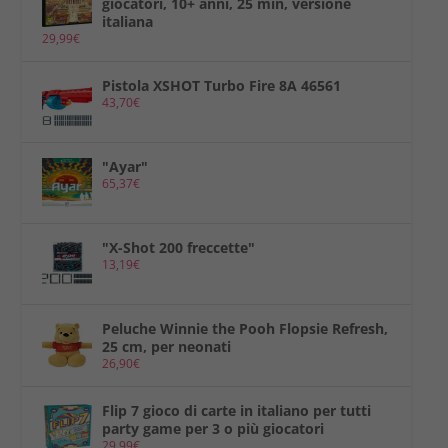
giocatori, 10+ anni, 25 min, versione
italiana
29,99
€
Pistola XSHOT Turbo Fire 8A 46561
43,70
€
"Ayar"
65,37
€
"X-Shot 200 freccette"
13,19
€
Peluche Winnie the Pooh Flopsie Refresh,
25 cm, per neonati
26,90
€
Flip 7 gioco di carte in italiano per tutti
party game per 3 o più giocatori
29,99
€