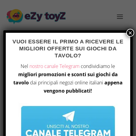
×
VUOI ESSERE IL PRIMO A RICEVERE LE
MIGLIORI OFFERTE SUI GIOCHI DA
TAG:
SABOTEUR
TAVOLO?
Nel
nostro canale Telegram
condividiamo le
OBG 590: NUMERO DI GIOCATORI NEI
GIOCHI DA TAVOLO
migliori promozioni e sconti sui giochi da
tavolo
dai principali negozi online italiani
appena
di
|
Giu 1, 2026
|
Notizie
|
0
|
vengono pubblicati!
Nel recente episodio di On Board Games, Erik
e Joe Slack di Crazy Like a Box esplorano
l’importanza del numero di giocatori nel
design dei giochi da tavolo. Attraverso titoli
come “So Clover”, “Fjords” e “Twilight
Imperium 4”, discutono come le dinamiche di