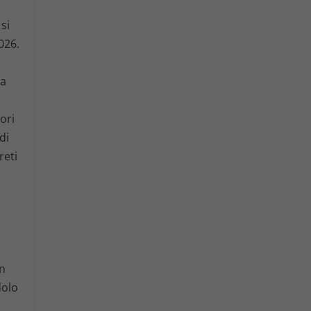
si
026.
za
ori
di
reti
,
un
dolo