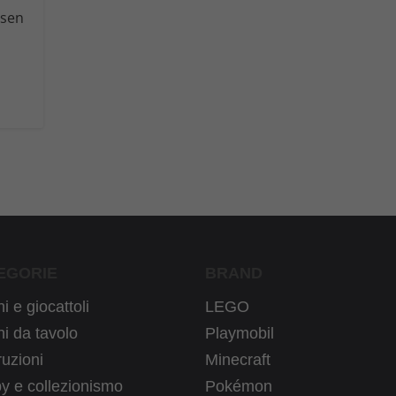
ssen
EGORIE
BRAND
i e giocattoli
LEGO
i da tavolo
Playmobil
uzioni
Minecraft
y e collezionismo
Pokémon