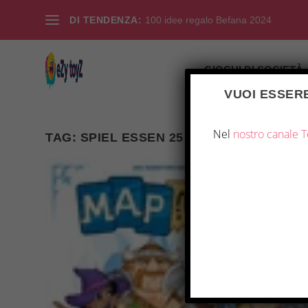
DI TENDENZA:
100 idee regalo Befana 2024
GIOCHI DI SOCIETÀ
VUOI ESSERE
Nel
nostro canale 
TAG:
SPIEL ESSEN 25