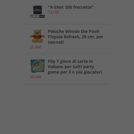
"X-Shot 200 freccette"
13,19
€
Peluche Winnie the Pooh
Flopsie Refresh, 25 cm, per
neonati
26,90
€
Flip 7 gioco di carte in
italiano per tutti party
game per 3 o più giocatori
29,99
€