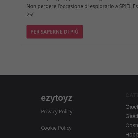
Non perdere l’occasione di esplorarlo a SPIEL E
25!
PER SAPERNE DI PIÙ
CAT
ezytoyz
Gioch
Privacy Policy
Gioch
Costr
Cookie Policy
Hobb