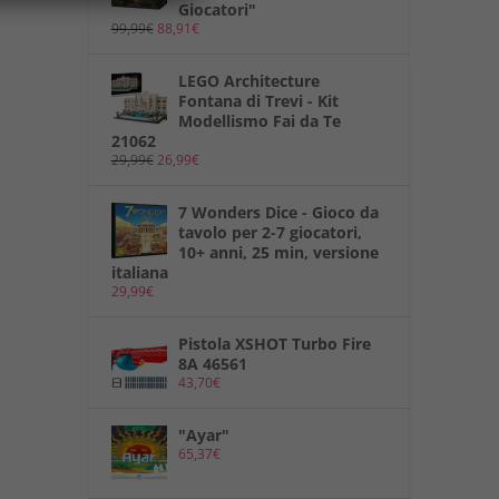
Giocatori"
99,99
€
88,91
€
LEGO Architecture
Fontana di Trevi - Kit
Modellismo Fai da Te
21062
29,99
€
26,99
€
7 Wonders Dice - Gioco da
tavolo per 2-7 giocatori,
10+ anni, 25 min, versione
italiana
29,99
€
Pistola XSHOT Turbo Fire
8A 46561
43,70
€
"Ayar"
65,37
€