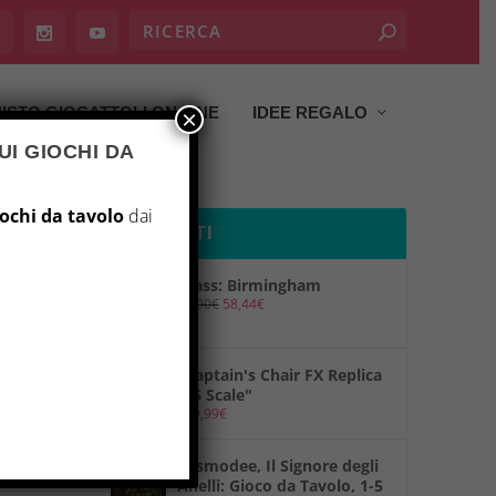
ISTO GIOCATTOLI ON LINE
IDEE REGALO
×
UI GIOCHI DA
iochi da tavolo
dai
PRODOTTI
Brass: Birmingham
69,90
€
58,44
€
"Captain's Chair FX Replica
1/6 Scale"
149,99
€
"Asmodee, Il Signore degli
Anelli: Gioco da Tavolo, 1-5