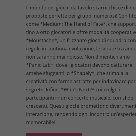
Il mondo dei giochi da tavolo si arricchisce di n
proposte perfette per gruppi numerosi! Con tito
come *Medium: The Hand of Fate*, che suppor
fino a otto giocatori e offre modalità cooperativ
*Moustache*, un frizzante gioco di squadra co
regole in continua evoluzione, le serate tra amic
non saranno mai noiose. Non dimentichiamo
*Panic Lab*, dove i giocatori devono catturare
amebe sfuggenti, o *Shapely*, che stimola la
creatività con forme astratte per indovinare par
segrete. Infine, *Who’s Next?* coinvolge i
partecipanti in un concerto musicale, con sfide
crescenti. Questi giochi promettono divertimen
interazione, rendendo ogni incontro un’esperie
memorabile!