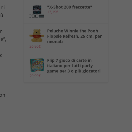
"X-Shot 200 freccette"
uni
13,19
€
iù
Peluche Winnie the Pooh
in
Flopsie Refresh, 25 cm, per
e”,
neonati
26,90
€
ic
Flip 7 gioco di carte in
italiano per tutti party
game per 3 o più giocatori
29,99
€
.
Con