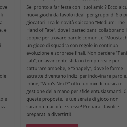
uove
Sei pronto a far festa con i tuoi amici? Ecco alc
li
nuovi giochi da tavolo ideali per gruppi di 6 o p
ta
giocatori! Tra le novità spiccano “Medium: The
e, e
Hand of Fate”, dove i partecipanti collaborano 
n
coppie per trovare parole comuni, e “Moustach
i
un gioco di squadra con regole in continua
evoluzione e sorprese finali. Non perdere “Pan
Lab”, un’avvincente sfida in tempo reale per
catturare amoebe, e “Shapely”, dove le forme
ole
astratte diventano indizi per indovinare parole
Infine, “Who’s Next?” offre un mix di musica e
gestione della mano per sfide entusiasmanti. 
to e
queste proposte, le tue serate di gioco non
nza
saranno mai più le stesse! Prepara i tavoli e
preparati a divertirti!