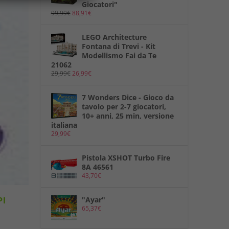
Giocatori"
99,99
€
88,91
€
LEGO Architecture
Fontana di Trevi - Kit
Modellismo Fai da Te
21062
29,99
€
26,99
€
7 Wonders Dice - Gioco da
tavolo per 2-7 giocatori,
10+ anni, 25 min, versione
italiana
29,99
€
Pistola XSHOT Turbo Fire
8A 46561
43,70
€
"Ayar"
PI
65,37
€