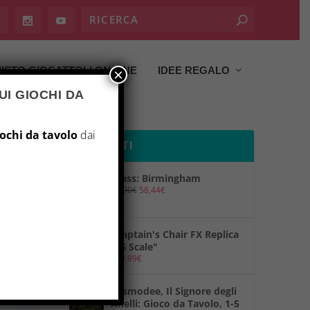
ISTO GIOCATTOLI ON LINE
IDEE REGALO
×
UI GIOCHI DA
iochi da tavolo
dai
PRODOTTI
Brass: Birmingham
69,90
€
58,44
€
"Captain's Chair FX Replica
1/6 Scale"
149,99
€
"Asmodee, Il Signore degli
Anelli: Gioco da Tavolo, 1-5