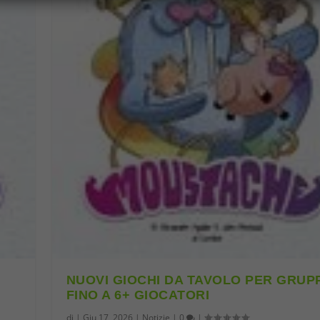
NUOVI GIOCHI DA TAVOLO PER GRUP
FINO A 6+ GIOCATORI
di
|
Giu 17, 2026
|
Notizie
|
0
|