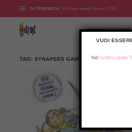
DI TENDENZA:
100 idee regalo Befana 2024
GIOCHI DI SOCIETÀ
VUOI ESSERE
Nel
nostro canale 
TAG:
SYNAPSES GAMES