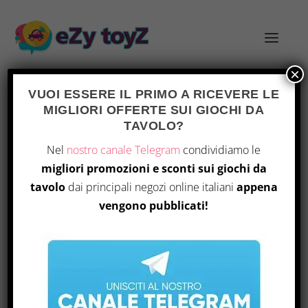
×
VUOI ESSERE IL PRIMO A RICEVERE LE
MIGLIORI OFFERTE SUI GIOCHI DA
TAVOLO?
ANTEPRIMA DI ORIGINS GAME FAIR E
Nel
nostro canale Telegram
condividiamo le
GEN CON 2026 DISPONIBILE
migliori promozioni e sconti sui giochi da
Inserito da
|
Giu 3, 2026
|
Notizie
|
0
|
tavolo
dai principali negozi online italiani
appena
vengono pubblicati!