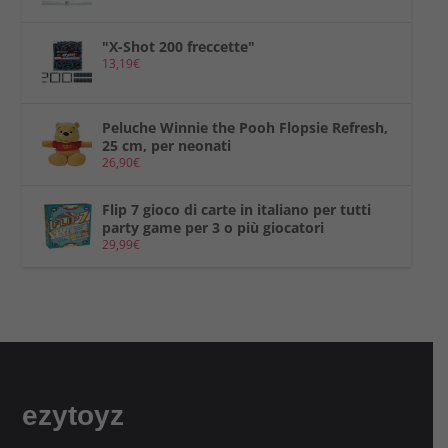
"X-Shot 200 freccette"
13,19
€
Peluche Winnie the Pooh Flopsie Refresh,
25 cm, per neonati
26,90
€
Flip 7 gioco di carte in italiano per tutti
party game per 3 o più giocatori
29,99
€
ezytoyz