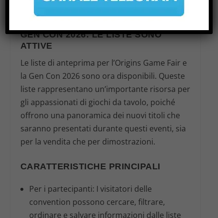
ANTEPRIMA ORIGINS GAME FAIR E
GEN CON 2026: LE LISTE SONO
ATTIVE
Le liste di anteprima per l’Origins Game Fair e
la Gen Con 2026 sono ora disponibili. Queste
liste rappresentano un’importante risorsa per
gli appassionati di giochi da tavolo, poiché
offrono una panoramica dei nuovi titoli che
saranno presentati durante questi eventi, sia
per la vendita che per dimostrazioni.
CARATTERISTICHE PRINCIPALI
Per i partecipanti:
I visitatori delle
convention possono cercare, filtrare,
ordinare e salvare informazioni dalle liste