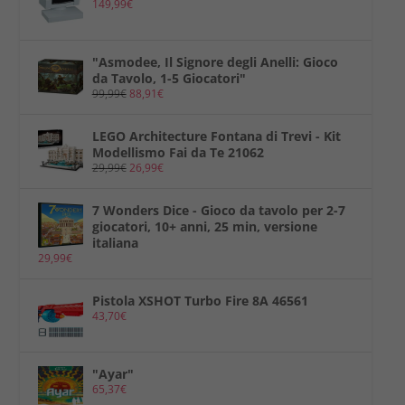
149,99
€
"Asmodee, Il Signore degli Anelli: Gioco
da Tavolo, 1-5 Giocatori"
99,99
€
88,91
€
LEGO Architecture Fontana di Trevi - Kit
Modellismo Fai da Te 21062
29,99
€
26,99
€
7 Wonders Dice - Gioco da tavolo per 2-7
giocatori, 10+ anni, 25 min, versione
italiana
29,99
€
Pistola XSHOT Turbo Fire 8A 46561
43,70
€
"Ayar"
65,37
€