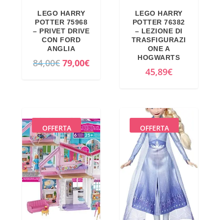
LEGO HARRY
LEGO HARRY
POTTER 75968
POTTER 76382
– PRIVET DRIVE
– LEZIONE DI
CON FORD
TRASFIGURAZI
ANGLIA
ONE A
HOGWARTS
I
I
84,00
€
79,00
€
45,89
€
l
l
p
p
r
r
e
e
z
z
OFFERTA
OFFERTA
z
z
o
o
o
a
r
t
i
t
g
u