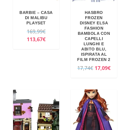
i
a
n
l
BARBIE – CASA
HASBRO
a
e
DI MALIBU
FROZEN
PLAYSET
DISNEY ELSA
l
è
FASHION
I
169,99
€
e
:
BAMBOLA CON
l
I
113,67
€
CAPELLI
e
7
LUNGHI E
p
l
r
9
ABITO BLU,
r
p
ISPIRATA AL
a
,
FILM FROZEN 2
e
r
:
0
I
I
17,74
€
17,09
€
z
e
8
0
l
l
z
z
4
€
p
p
o
z
,
.
r
r
o
o
0
e
e
r
a
0
z
z
i
t
€
z
z
g
t
.
o
o
i
u