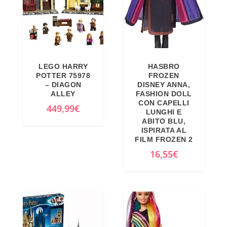
o
a
n
a
r
t
a
l
i
t
l
e
g
u
e
è
i
a
e
:
LEGO HARRY
HASBRO
n
l
r
1
POTTER 75978
FROZEN
a
e
– DIAGON
DISNEY ANNA,
a
1
ALLEY
FASHION DOLL
l
è
:
3
CON CAPELLI
449,99
€
e
:
LUNGHI E
1
,
ABITO BLU,
e
1
6
6
ISPIRATA AL
r
7
FILM FROZEN 2
9
7
a
,
16,55
€
,
€
:
0
9
.
1
9
9
7
€
€
,
.
.
7