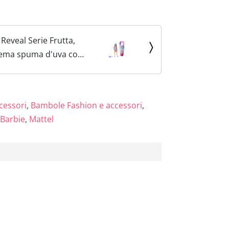
 Reveal Serie Frutta,
ema spuma d'uva con
rofumate e con effetto
e, cucciolo e accessori
...
cessori
,
Bambole Fashion e accessori
,
Barbie
,
Mattel