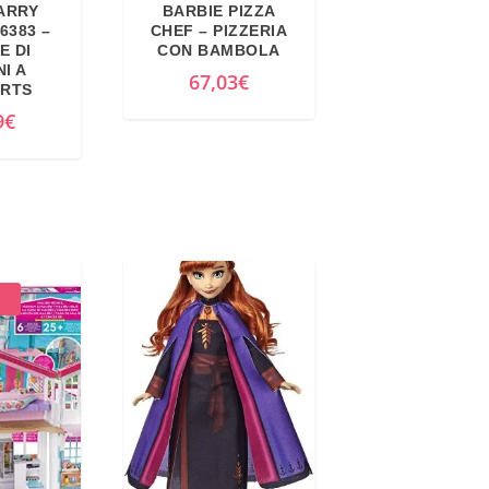
ARRY
BARBIE PIZZA
6383 –
CHEF – PIZZERIA
E DI
CON BAMBOLA
I A
67,03
€
RTS
9
€