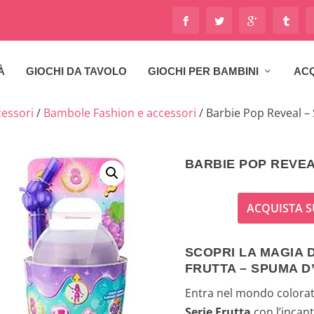
À
GIOCHI DA TAVOLO
GIOCHI PER BAMBINI
ACQ
essori
/
Bambole Fashion e accessori
/ Barbie Pop Reveal –
BARBIE POP REVEA
ACQUISTA S
SCOPRI LA MAGIA D
FRUTTA – SPUMA D
Entra nel mondo colora
Serie Frutta
con l’incan