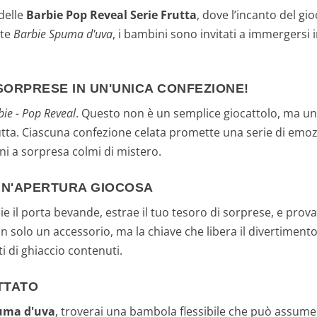
delle
Barbie Pop Reveal Serie Frutta
, dove l’incanto del g
nte
Barbie Spuma d'uva
, i bambini sono invitati a immergersi 
SORPRESE IN UN'UNICA CONFEZIONE!
bie - Pop Reveal
. Questo non è un semplice giocattolo, ma un 
ta. Ciascuna confezione celata promette una serie di emozi
ni a sorpresa colmi di mistero.
 UN'APERTURA GIOCOSA
glie il porta bevande, estrae il tuo tesoro di sorprese, e prov
 solo un accessorio, ma la chiave che libera il divertimento
i di ghiaccio contenuti.
TTATO
uma d'uva
, troverai una bambola flessibile che può assumer