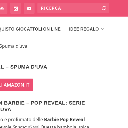
UISTO GIOCATTOLI ON LINE
IDEE REGALO
 Spuma d’uva
L – SPUMA D’UVA
U AMAZON.IT
I BARBIE – POP REVEAL: SERIE
’UVA
to e profumato delle
Barbie Pop Reveal
tevole
Spuma d’uva
! Questa bambola unica