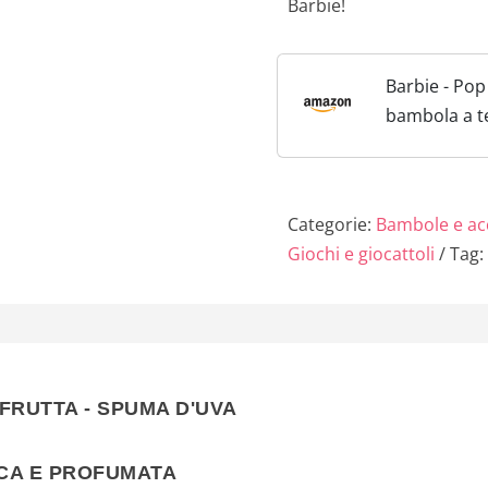
Barbie!
Barbie - Pop
bambola a t
8 sorprese p
cambia color
Slime inclusi,
Categorie:
Bambole e ac
Giochi e giocattoli
Tag:
 FRUTTA - SPUMA D'UVA
ICA E PROFUMATA