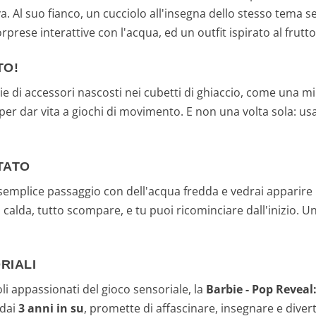
. Al suo fianco, un cucciolo all'insegna dello stesso tema se
sorprese interattive con l'acqua, ed un outfit ispirato al frutto
TO!
rie di accessori nascosti nei cubetti di ghiaccio, come una m
i per dar vita a giochi di movimento. E non una volta sola: us
TATO
emplice passaggio con dell'acqua fredda e vedrai apparire u
a calda, tutto scompare, e tu puoi ricominciare dall'inizio. 
RIALI
oli appassionati del gioco sensoriale, la
Barbie - Pop Reveal
 dai
3 anni in su
, promette di affascinare, insegnare e dive