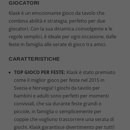
GIOCATORI
Klask è un emozionante gioco da tavolo che
combina abilità e strategia, perfetto per due
giocatori. Con la sua dinamica coinvolgente e le
regole semplici, è ideale per ogni occasione, dalle
feste in famiglia alle serate di gioco tra amici.
CARATTERISTICHE
TOP GIOCO PER FESTE:
Klask è stato premiato
come il miglior gioco per feste nel 2015 in
Svezia e Norvegia! I giochi da tavolo per
bambini e adulti sono perfetti per momenti
conviviali, che sia durante feste grandi o
piccole, in famiglia o semplicemente per
coppie che vogliono trascorrere una serata di
giochi. Klask garantisce divertimento per tutti!