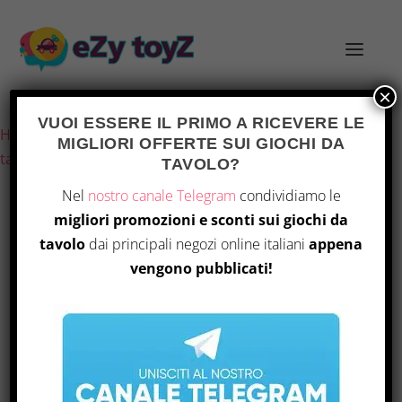
×
Ultimo aggiornamento il 6 Agosto 2026 18:56
VUOI ESSERE IL PRIMO A RICEVERE LE
Home
/
Giochi e giocattoli
/
Giochi di società
/
Giochi da
MIGLIORI OFFERTE SUI GIOCHI DA
tavolo
/ KLASK – Gioco di abilità per 2 giocatori
TAVOLO?
Nel
nostro canale Telegram
condividiamo le
migliori promozioni e sconti sui giochi da
tavolo
dai principali negozi online italiani
appena
vengono pubblicati!