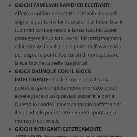
GIOCHI FAMILIARI RAPIDI ED ECCITANTI:
Afferra rapidamente sotto al tavolo! Cerca di
segnare punti, ma fai attenzione al buco! Usa il
tuo manico magnetico e la tua racchetta per
proteggere il tuo lato, evita i biscotti (magneti)
e fai entrare la palla nella porta dell'avversario
per segnare punti. Assicurati di non spostare
la tua racchetta nella tua porta!
GIOCA OVUNQUE CON IL GIOCO
INTELLIGENTE:
Klask è come un calcetto
portatile, già completamente montato e può
essere giocato su qualsiasi superficie piana.
Questo lo rende il gioco da tavolo perfetto per
il pub, ideale per intrattenimenti spontanei e
momenti conviviali.
GIOCHI INTRIGANTI ESTETICAMENTE