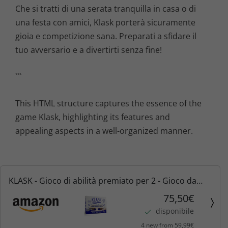
Che si tratti di una serata tranquilla in casa o di
una festa con amici, Klask porterà sicuramente
gioia e competizione sana. Preparati a sfidare il
tuo avversario e a divertirti senza fine!
```
This HTML structure captures the essence of the
game Klask, highlighting its features and
appealing aspects in a well-organized manner.
KLASK - Gioco di abilità premiato per 2 - Gioco da
tavolo per la famiglia, adulti e bambini - Gioco in
75,50€
legno a partire dagli 8 - Gioco familiare nella lista...
disponibile
4 new from 59,99€