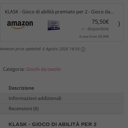
KLASK - Gioco di abilità premiato per 2 - Gioco da
tavolo per la famiglia, adulti e bambini - Gioco in
75,50€
legno a partire dagli 8 - Gioco familiare nella lista...
disponibile
4 new from 59,99€
Amazon price updated:
6 Agosto 2026 18:56
Categoria:
Giochi da tavolo
Descrizione
Informazioni addizionali
Recensioni (0)
KLASK - GIOCO DI ABILITÀ PER 2