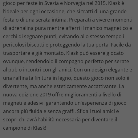
gioco per feste in Svezia e Norvegia nel 2015, Klask è
l’ideale per ogni occasione, che si tratti di una grande
festa o di una serata intima. Preparati a vivere momenti
di adrenalina pura mentre afferri il manico magnetico e
cerchi di segnare punti, evitando allo stesso tempo i
pericolosi biscotti e proteggendo la tua porta. Facile da
trasportare e già montato, Klask può essere giocato
ovunque, rendendolo il compagno perfetto per serate
al pub o incontri con gli amici. Con un design elegante e
una raffinata finitura in legno, questo gioco non solo è
divertente, ma anche esteticamente accattivante. La
nuova edizione 2019 offre miglioramenti a livello di
magneti e adesivi, garantendo un’esperienza di gioco
ancora più fluida e senza graffi. Sfida i tuoi amici e
scopri chi avrà l’abilità necessaria per diventare il
campione di Klask!