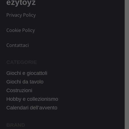
ezytoyz
.
i
t
g
t
Privacy Policy
i
u
n
a
Cookie Policy
a
l
l
e
Contattaci
e
è
e
:
CATEGORIE
r
3
a
0
Giochi e giocattoli
:
,
Giochi da tavolo
3
9
Costruzioni
6
9
Hobby e collezionismo
,
€
Calendari dell’avvento
9
.
9
BRAND
€