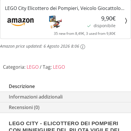
LEGO City Elicottero dei Pompieri, Veicolo Giocattolo
da Costruire con 2 Elementi Lancia-Acqua e Minifigure
9,90€
del Pilota Vigile del Fuoco, Giochi per Bambini e...
disponibile
35 new from 8,49€, 3 used from 9,80€
Amazon price updated:
6 Agosto 2026 8:06
Categoria:
LEGO
Tag:
LEGO
Descrizione
Informazioni addizionali
Recensioni (0)
LEGO CITY - ELICOTTERO DEI POMPIERI
CON MINIFIGURE DEL PILOTA VIGILE DEL