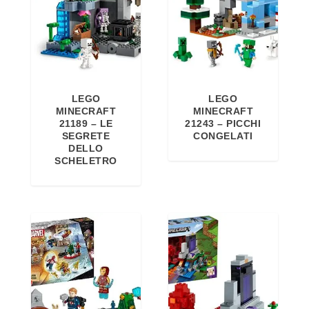
9
9
€
.
LEGO
LEGO
MINECRAFT
MINECRAFT
21189 – LE
21243 – PICCHI
SEGRETE
CONGELATI
DELLO
SCHELETRO