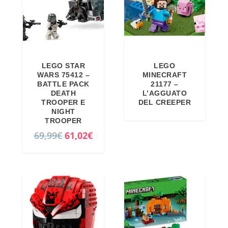
LEGO STAR
LEGO
WARS 75412 –
MINECRAFT
BATTLE PACK
21177 –
DEATH
L’AGGUATO
TROOPER E
DEL CREEPER
NIGHT
TROOPER
I
I
69,99
€
61,02
€
l
l
p
p
r
r
e
e
z
z
z
z