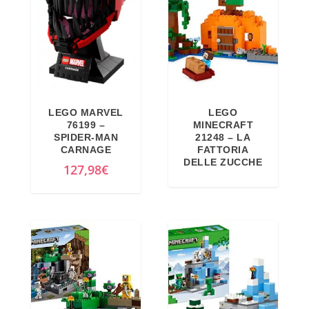
o
o
o
a
r
t
i
t
g
u
i
a
LEGO MARVEL
LEGO
n
l
76199 –
MINECRAFT
a
e
SPIDER-MAN
21248 – LA
CARNAGE
FATTORIA
l
è
DELLE ZUCCHE
127,98
€
e
:
e
6
r
1
a
,
:
0
6
2
9
€
,
.