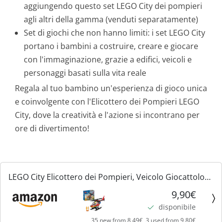
aggiungendo questo set LEGO City dei pompieri
agli altri della gamma (venduti separatamente)
Set di giochi che non hanno limiti: i set LEGO City
portano i bambini a costruire, creare e giocare
con l'immaginazione, grazie a edifici, veicoli e
personaggi basati sulla vita reale
Regala al tuo bambino un'esperienza di gioco unica
e coinvolgente con l'Elicottero dei Pompieri LEGO
City, dove la creatività e l'azione si incontrano per
ore di divertimento!
LEGO City Elicottero dei Pompieri, Veicolo Giocattolo
da Costruire con 2 Elementi Lancia-Acqua e Minifigure
9,90€
del Pilota Vigile del Fuoco, Giochi per Bambini e...
disponibile
35 new from 8,49€, 3 used from 9,80€