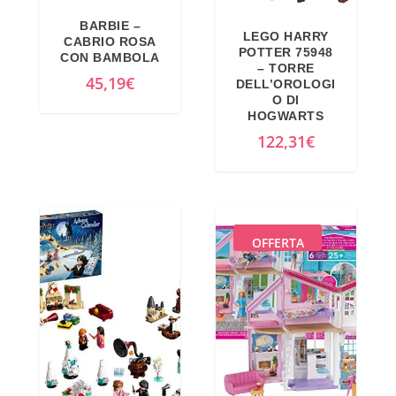
i
a
BARBIE –
LEGO HARRY
n
l
CABRIO ROSA
POTTER 75948
CON BAMBOLA
a
e
– TORRE
45,19
€
DELL’OROLOGI
l
è
O DI
e
:
HOGWARTS
e
7
122,31
€
r
9
a
,
:
0
8
0
OFFERTA
4
€
,
.
0
0
€
.