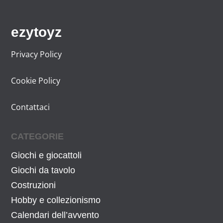
o
a
r
t
ezytoyz
i
t
g
u
Privacy Policy
i
a
n
l
Cookie Policy
a
e
l
è
Contattaci
e
:
e
1
CATEGORIE
r
7
Giochi e giocattoli
a
,
:
0
Giochi da tavolo
1
9
Costruzioni
7
€
Hobby e collezionismo
,
.
Calendari dell’avvento