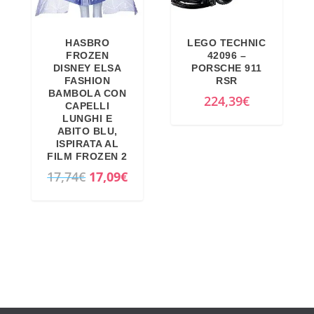
i
u
n
a
HASBRO
LEGO TECHNIC
a
l
FROZEN
42096 –
l
e
DISNEY ELSA
PORSCHE 911
FASHION
RSR
e
è
BAMBOLA CON
224,39
€
e
:
CAPELLI
LUNGHI E
r
4
ABITO BLU,
a
2
ISPIRATA AL
FILM FROZEN 2
:
3
I
I
17,74
€
17,09
€
4
,
l
l
4
1
p
p
9
2
r
r
,
€
e
e
9
.
z
z
9
z
z
€
o
o
.