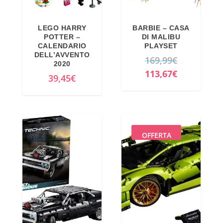
LEGO HARRY
BARBIE – CASA
POTTER –
DI MALIBU
CALENDARIO
PLAYSET
DELL’AVVENTO
I
169,99
€
2020
l
I
113,67
€
39,45
€
p
l
r
p
e
r
z
e
OFFERTA
z
z
o
z
o
o
r
a
i
t
g
t
i
u