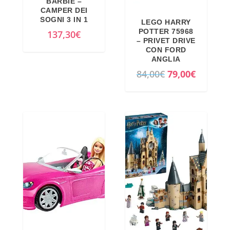
BARBIE –
CAMPER DEI
SOGNI 3 IN 1
LEGO HARRY
POTTER 75968
137,30
€
– PRIVET DRIVE
CON FORD
ANGLIA
I
I
84,00
€
79,00
€
l
l
p
p
r
r
e
e
z
z
z
z
o
o
o
a
r
t
i
t
g
u