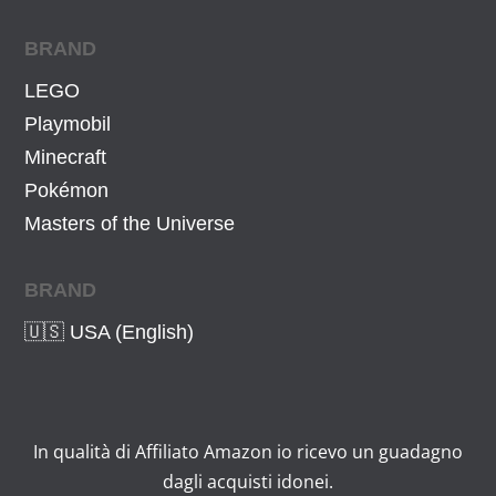
7
4
BRAND
€
LEGO
.
Playmobil
Minecraft
Pokémon
Masters of the Universe
BRAND
🇺🇸 USA (English)
In qualità di Affiliato Amazon io ricevo un guadagno
dagli acquisti idonei.