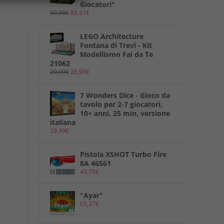
Giocatori"
99,99
€
88,91
€
LEGO Architecture
Fontana di Trevi - Kit
Modellismo Fai da Te
21062
29,99
€
26,99
€
7 Wonders Dice - Gioco da
tavolo per 2-7 giocatori,
10+ anni, 25 min, versione
italiana
29,99
€
Pistola XSHOT Turbo Fire
8A 46561
43,70
€
"Ayar"
65,37
€