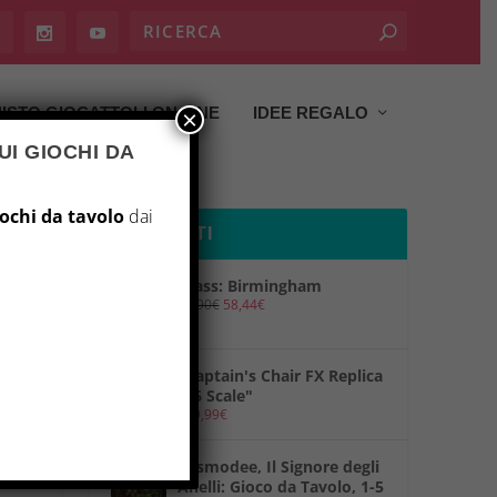
ISTO GIOCATTOLI ON LINE
IDEE REGALO
×
UI GIOCHI DA
iochi da tavolo
dai
PRODOTTI
Brass: Birmingham
69,90
€
58,44
€
"Captain's Chair FX Replica
1/6 Scale"
149,99
€
"Asmodee, Il Signore degli
Anelli: Gioco da Tavolo, 1-5