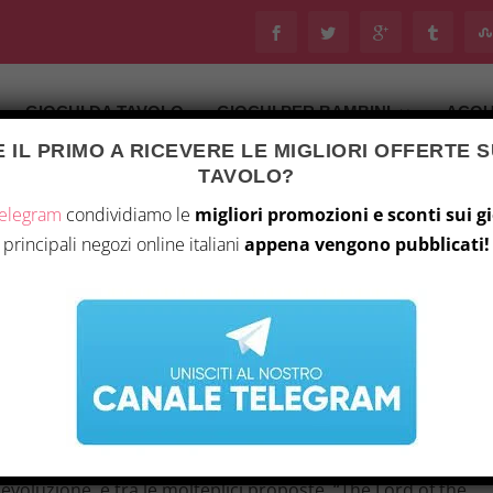
GIOCHI DA TAVOLO
GIOCHI PER BAMBINI
ACQU
 IL PRIMO A RICEVERE LE MIGLIORI OFFERTE S
TAVOLO?
Telegram
condividiamo le
migliori promozioni e sconti sui g
principali negozi online italiani
appena vengono pubblicati!
DEGLI ANELLI: IL DESTINO DELLA COMPAGNIA
19, 2026
|
Notizie
|
0
|
F THE FELLOWSHIP – RECENSIONE
 evoluzione, e tra le molteplici proposte, “The Lord of the