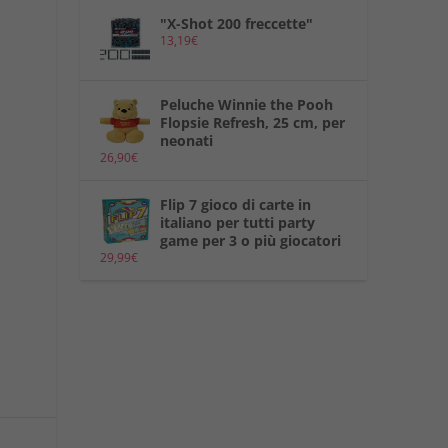
"X-Shot 200 freccette"
13,19
€
Peluche Winnie the Pooh
Flopsie Refresh, 25 cm, per
neonati
26,90
€
Flip 7 gioco di carte in
italiano per tutti party
game per 3 o più giocatori
29,99
€