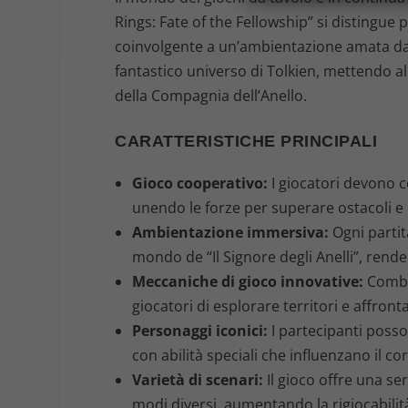
Rings: Fate of the Fellowship” si distingue
coinvolgente a un’ambientazione amata dai 
fantastico universo di Tolkien, mettendo a
della Compagnia dell’Anello.
CARATTERISTICHE PRINCIPALI
Gioco cooperativo:
I giocatori devono c
unendo le forze per superare ostacoli e 
Ambientazione immersiva:
Ogni partit
mondo de “Il Signore degli Anelli”, rend
Meccaniche di gioco innovative:
Combin
giocatori di esplorare territori e affro
Personaggi iconici:
I partecipanti pos
con abilità speciali che influenzano il cor
Varietà di scenari:
Il gioco offre una ser
modi diversi, aumentando la rigiocabilit