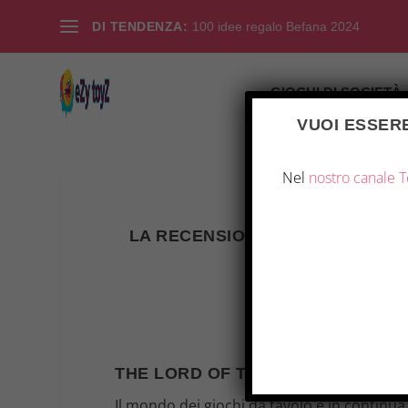
DI TENDENZA:
100 idee regalo Befana 2024
GIOCHI DI SOCIETÀ
VUOI ESSERE
Nel
nostro canale 
LA RECENSIONE DI IL SIGNORE 
Inserito da
|
Mag 
THE LORD OF THE RINGS: FATE O
Il mondo dei giochi da tavolo è in continua