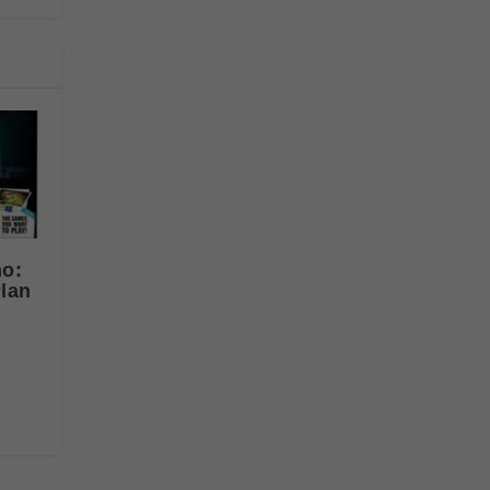
no:
Plan