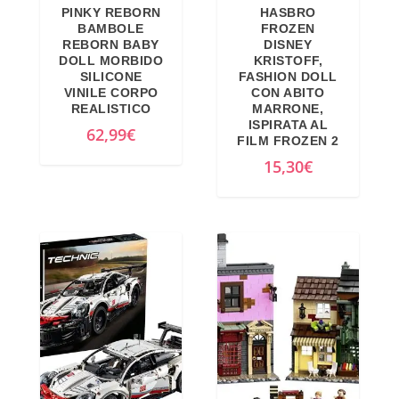
PINKY REBORN
HASBRO
a
l
BAMBOLE
FROZEN
l
e
REBORN BABY
DISNEY
DOLL MORBIDO
KRISTOFF,
e
è
SILICONE
FASHION DOLL
e
:
VINILE CORPO
CON ABITO
REALISTICO
MARRONE,
r
4
ISPIRATA AL
62,99
€
a
2
FILM FROZEN 2
:
3
15,30
€
4
,
4
1
9
2
,
€
9
.
9
€
.