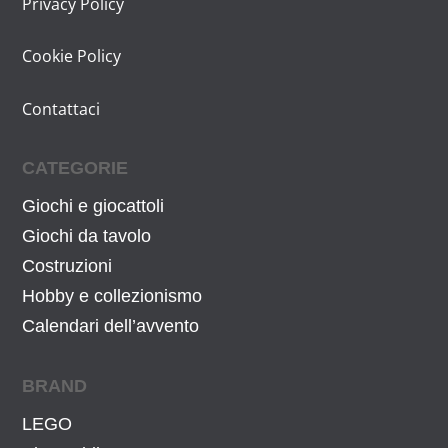
i
u
Privacy Policy
n
a
Cookie Policy
a
l
l
e
Contattaci
e
è
e
:
r
1
CATEGORIE
a
1
Giochi e giocattoli
:
3
Giochi da tavolo
1
,
Costruzioni
6
6
Hobby e collezionismo
9
7
,
€
Calendari dell’avvento
9
.
9
BRAND
€
LEGO
.