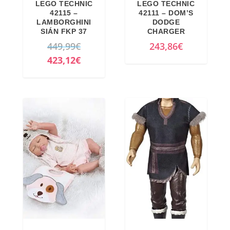
LEGO TECHNIC
LEGO TECHNIC
42115 –
42111 – DOM’S
LAMBORGHINI
DODGE
SIÁN FKP 37
CHARGER
I
449,99
€
243,86
€
l
I
423,12
€
p
l
r
p
e
r
z
e
z
z
o
z
o
o
r
a
i
t
g
t
i
u
n
a